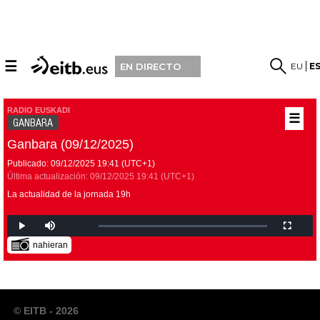
☰
EU
E
EN DIRECTO
RADIO EUSKADI
☰
GANBARA
Ganbara (09/12/2025)
Publicado:
09/12/2025
19:41
(UTC+1)
Última actualización:
09/12/2025
19:41
(UTC+1)
La actualidad de la jornada 19h
nahieran
© EITB - 2026