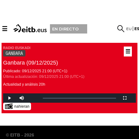
☰
EU
E
EN DIRECTO
RADIO EUSKADI
☰
GANBARA
Ganbara (09/12/2025)
Publicado:
09/12/2025
21:00
(UTC+1)
Última actualización:
09/12/2025
21:00
(UTC+1)
Actualidad y análisis 20h
nahieran
© EITB - 2026