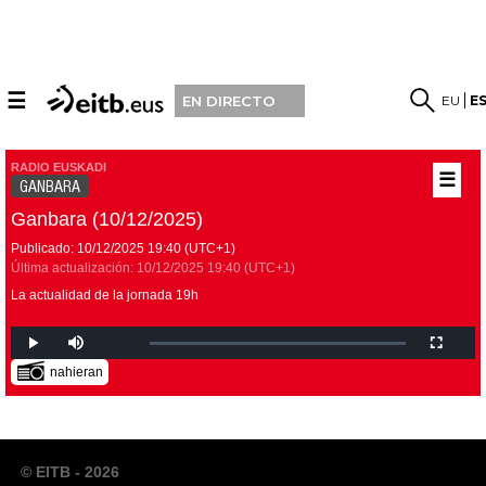
☰
EU
E
EN DIRECTO
RADIO EUSKADI
☰
GANBARA
Ganbara (10/12/2025)
Publicado:
10/12/2025
19:40
(UTC+1)
Última actualización:
10/12/2025
19:40
(UTC+1)
La actualidad de la jornada 19h
nahieran
© EITB - 2026