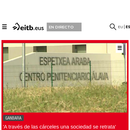
☰
EU
E
EN DIRECTO
☰
GANBARA
'A través de las cárceles una sociedad se retrata'