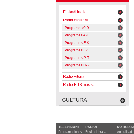
Euskadi Irratia
Radio Euskadi
Programas 0-9
Programas A-E
Programas F-K
Programas L-O
Programas P-T
Programas U-Z
Radio Vitoria
Radio-EITB musika
CULTURA
TELEVISIÓN:
RADIO:
NOTICIAS:
Programación tv
Euskadi Irratia
Actualidad