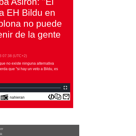
a Asirón: ''El
 a EH Bildu en
lona no puede
nir de la gente
3
07:38
(UTC+2)
que no existe ninguna alternativa
uerda que "si hay un veto a Bildu, es
nahieran
ter
ok