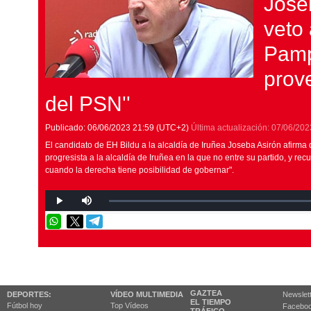
Joseb
veto
Pamp
prove
del PSN''
Publicado:
06/06/2023
21:59
(UTC+2)
Última actualización:
07/06/202
El candidato de EH Bildu a la alcaldía de Iruñea Joseba Asirón afirma 
progresista a la alcaldía de Iruñea en la que no entre su partido, y rec
cuando la derecha tiene posibilidad de gobernar".
GAZTEA
DEPORTES:
VÍDEO MULTIMEDIA
Newslet
EL TIEMPO
Fútbol hoy
Top Vídeos
Facebo