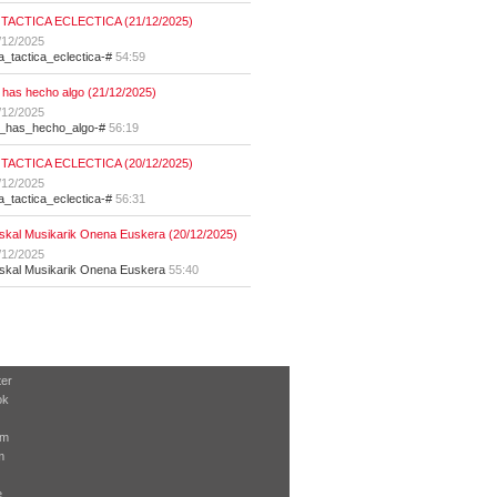
 TACTICA ECLECTICA (21/12/2025)
/12/2025
la_tactica_eclectica-#
54:59
 has hecho algo (21/12/2025)
/12/2025
t_has_hecho_algo-#
56:19
 TACTICA ECLECTICA (20/12/2025)
/12/2025
la_tactica_eclectica-#
56:31
skal Musikarik Onena Euskera (20/12/2025)
/12/2025
skal Musikarik Onena Euskera
55:40
ter
ok
am
m
e