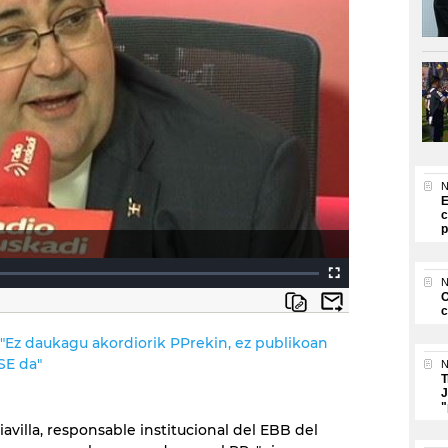
N
E
c
p
N
O
c
 "Ez daukagu akordiorik PPrekin, ez publikoan
SE da"
N
T
J
"
avilla, responsable institucional del EBB del