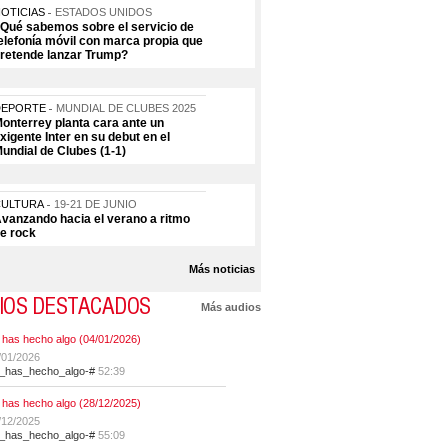
OTICIAS
ESTADOS UNIDOS
Qué sabemos sobre el servicio de
elefonía móvil con marca propia que
retende lanzar Trump?
DEPORTE
MUNDIAL DE CLUBES 2025
onterrey planta cara ante un
xigente Inter en su debut en el
undial de Clubes (1-1)
CULTURA
19-21 DE JUNIO
vanzando hacia el verano a ritmo
e rock
Más noticias
IOS DESTACADOS
Más audios
 has hecho algo (04/01/2026)
/01/2026
t_has_hecho_algo-#
52:39
 has hecho algo (28/12/2025)
/12/2025
t_has_hecho_algo-#
55:09