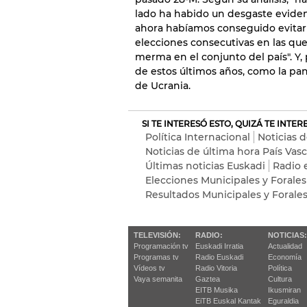
lado ha habido un desgaste evident
ahora habíamos conseguido evitar
elecciones consecutivas en las que
merma en el conjunto del país". Y, 
de estos últimos años, como la pand
de Ucrania.
SI TE INTERESÓ ESTO, QUIZÁ TE INTE
Política Internacional
Noticias 
Noticias de última hora País Vas
Últimas noticias Euskadi
Radio 
Elecciones Municipales y Forales
Resultados Municipales y Forale
TELEVISIÓN:
RADIO:
NOTICIAS:
Programación tv
Euskadi Irratia
Actualidad
Programas tv
Radio Euskadi
Economía
Vídeos tv
Radio Vitoria
Política
Vaya semanita
Gaztea
Cultura
EITB Musika
Ikusmiran
EiTB Euskal Kantak
Eguraldia