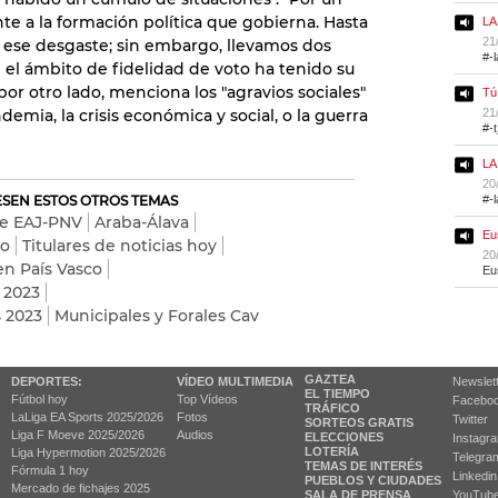
e a la formación política que gobierna. Hasta
LA
21
 ese desgaste; sin embargo, llevamos dos
#-
 el ámbito de fidelidad de voto ha tenido su
por otro lado, menciona los "agravios sociales"
Tú
emia, la crisis económica y social, o la guerra
21
#-
LA
20
RESEN ESTOS OTROS TEMAS
#-
de EAJ-PNV
Araba-Álava
Eu
co
Titulares de noticias hoy
20
en País Vasco
Eu
 2023
s 2023
Municipales y Forales Cav
GAZTEA
DEPORTES:
VÍDEO MULTIMEDIA
Newslet
EL TIEMPO
Fútbol hoy
Top Vídeos
Facebo
TRÁFICO
LaLiga EA Sports 2025/2026
Fotos
Twitter
SORTEOS GRATIS
Liga F Moeve 2025/2026
Audios
ELECCIONES
Instagr
LOTERÍA
Liga Hypermotion 2025/2026
Telegra
TEMAS DE INTERÉS
Fórmula 1 hoy
Linkedin
PUEBLOS Y CIUDADES
Mercado de fichajes 2025
SALA DE PRENSA
YouTub