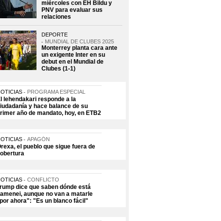
miércoles con EH Bildu y
PNV para evaluar sus
relaciones
DEPORTE
MUNDIAL DE CLUBES 2025
Monterrey planta cara ante
un exigente Inter en su
debut en el Mundial de
Clubes (1-1)
OTICIAS
PROGRAMA ESPECIAL
l lehendakari responde a la
iudadanía y hace balance de su
rimer año de mandato, hoy, en ETB2
OTICIAS
APAGÓN
rexa, el pueblo que sigue fuera de
obertura
OTICIAS
CONFLICTO
rump dice que saben dónde está
amenei, aunque no van a matarle
por ahora": "Es un blanco fácil"