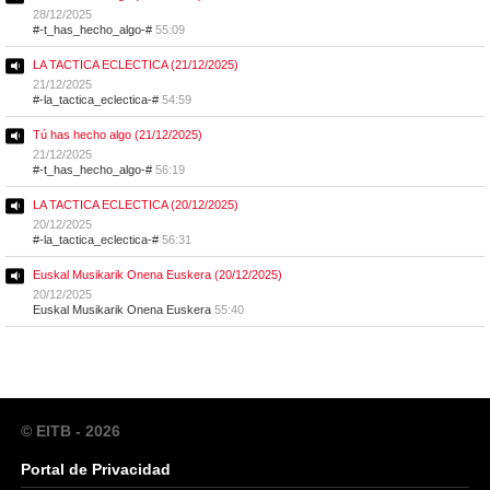
28/12/2025
#-t_has_hecho_algo-#
55:09
LA TACTICA ECLECTICA (21/12/2025)
21/12/2025
#-la_tactica_eclectica-#
54:59
Tú has hecho algo (21/12/2025)
21/12/2025
#-t_has_hecho_algo-#
56:19
LA TACTICA ECLECTICA (20/12/2025)
20/12/2025
#-la_tactica_eclectica-#
56:31
Euskal Musikarik Onena Euskera (20/12/2025)
20/12/2025
Euskal Musikarik Onena Euskera
55:40
© EITB - 2026
Portal de Privacidad