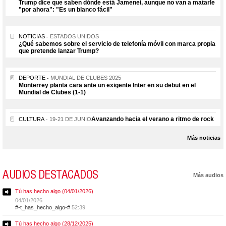
Trump dice que saben dónde está Jamenei, aunque no van a matarle
"por ahora": "Es un blanco fácil"
NOTICIAS
ESTADOS UNIDOS
¿Qué sabemos sobre el servicio de telefonía móvil con marca propia
que pretende lanzar Trump?
DEPORTE
MUNDIAL DE CLUBES 2025
Monterrey planta cara ante un exigente Inter en su debut en el
Mundial de Clubes (1-1)
Avanzando hacia el verano a ritmo de rock
CULTURA
19-21 DE JUNIO
Más noticias
AUDIOS DESTACADOS
Más audios
Tú has hecho algo (04/01/2026)
04/01/2026
#-t_has_hecho_algo-#
52:39
Tú has hecho algo (28/12/2025)