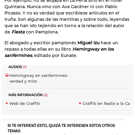
Por ejemplo: no se alojaba en La Perla sino en el hotel
Quintana. Nunca vino con Ava Gardner ni con Pablo
Picasso. Y no es verdad que escribiese artículos en el
Iruña. Son algunas de las mentiras y sobre todo, leyendas
que se han ido tejiendo en torno a la relación del autor
de
Fiesta
con Pamplona.
El abogado y escritor pamplonés
Miguel Izu
hace un
repaso a todas ellas en su libro
Hemingway en los
sanfermines
, editado por Eunate.
AUDIOS
(1)
Hemingway en sanfermines:
verdad y mito
MÁS INFORMACIÓN
(2)
Web de Graffiti
Graffiti en Radio a la Cart
SI TE INTERESÓ ESTO, QUIZÁ TE INTERESEN ESTOS OTROS
TEMAS