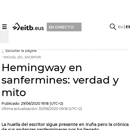
☰
EU
E
EN DIRECTO
Escuchar la página
MIGUEL IZU, ESCRITOR
Hemingway en
sanfermines: verdad y
mito
Publicado:
29/06/2020
19:18
(UTC+2)
Última actualización:
30/06/2020
09:16
(UTC+2)
La huella del escritor sigue presente en Iruña pero la crónica
de sus andanzas sanfermineras nos ha llegado