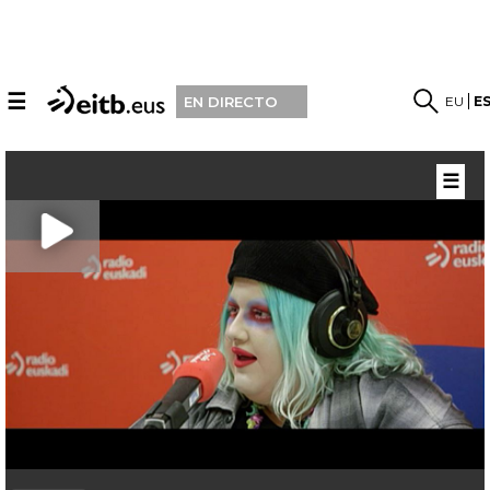
☰
EU
E
EN DIRECTO
☰