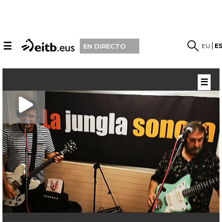
☰
EU
E
EN DIRECTO
☰