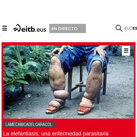
☰
EU
E
EN DIRECTO
☰
LAMECANICADELCARACOL
La elefantiasis, una enfermedad parasitaria