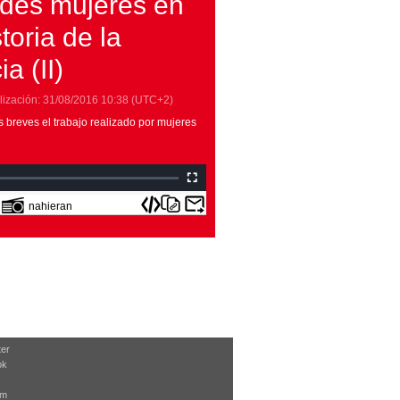
des mujeres en
storia de la
ia (II)
lización:
31/08/2016
10:38
(UTC+2)
 breves el trabajo realizado por mujeres
nahieran
ter
ok
am