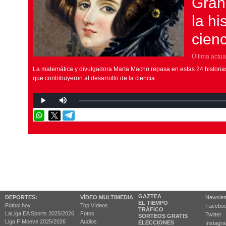
Gran
la hi
cienc
Última actua
La matemática y divulgadora Marta Macho repasa en estas 24 historias
que contribuyeron al desarrollo de la ciencia
GAZTEA
DEPORTES:
VÍDEO MULTIMEDIA
Newslet
EL TIEMPO
Fútbol hoy
Top Vídeos
Facebo
TRÁFICO
LaLiga EA Sports 2025/2026
Fotos
Twitter
SORTEOS GRATIS
Liga F Moeve 2025/2026
Audios
ELECCIONES
Instagr