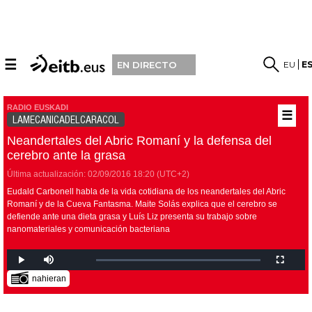
☰
EU
E
EN DIRECTO
RADIO EUSKADI
☰
LAMECANICADELCARACOL
Neandertales del Abric Romaní y la defensa del
cerebro ante la grasa
Última actualización:
02/09/2016
18:20
(UTC+2)
Eudald Carbonell habla de la vida cotidiana de los neandertales del Abric
Romaní y de la Cueva Fantasma. Maite Solás explica que el cerebro se
defiende ante una dieta grasa y Luís Liz presenta su trabajo sobre
nanomateriales y comunicación bacteriana
nahieran