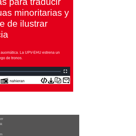
as para traducir
as minoritarias y
te de ilustrar
ia
n auomática. La UPV-EHU estrena un
ego de tronos.
nahieran
ter
ok
am