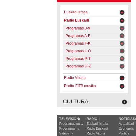
Euskadi Irratia
Radio Euskadi
Programas 0-9
Programas A-E
Programas F-K
Programas L-O
Programas P-T
Programas U-Z
Radio Vitoria
Radio-EITB musika
CULTURA
TELEVISIÓN:
RADIO:
NOTICIAS:
Programación tv
Euskadi Irratia
Actualidad
Programas tv
Radio Euskadi
Economía
Vídeos tv
Radio Vitoria
Política