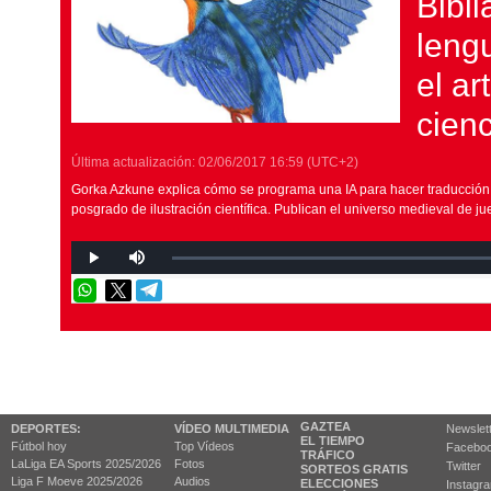
Bibli
lengu
el ar
cienc
Última actualización:
02/06/2017
16:59
(UTC+2)
Gorka Azkune explica cómo se programa una IA para hacer traducció
posgrado de ilustración científica. Publican el universo medieval de ju
GAZTEA
DEPORTES:
VÍDEO MULTIMEDIA
Newslet
EL TIEMPO
Fútbol hoy
Top Vídeos
Facebo
TRÁFICO
LaLiga EA Sports 2025/2026
Fotos
Twitter
SORTEOS GRATIS
Liga F Moeve 2025/2026
Audios
ELECCIONES
Instagr