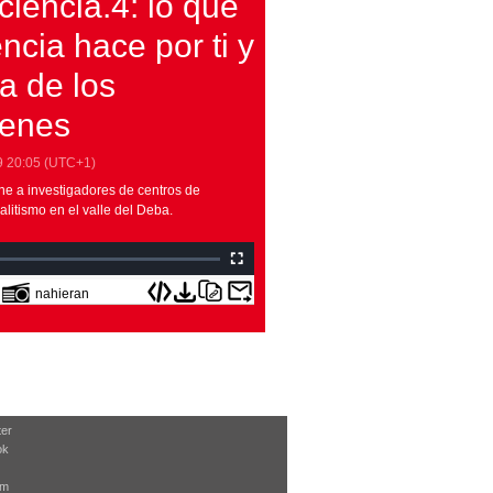
iencia.4: lo que
encia hace por ti y
ta de los
enes
9
20:05
(UTC+1)
ne a investigadores de centros de
litismo en el valle del Deba.
nahieran
ter
ok
am