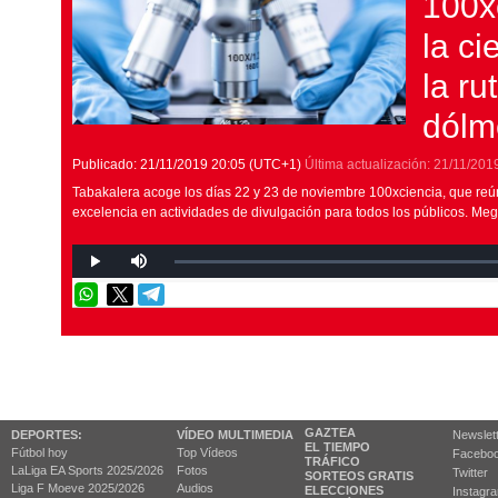
100xc
la ci
la ru
dólm
Publicado:
21/11/2019
20:05
(UTC+1)
Última actualización:
21/11/201
Tabakalera acoge los días 22 y 23 de noviembre 100xciencia, que reú
excelencia en actividades de divulgación para todos los públicos. Mega
GAZTEA
DEPORTES:
VÍDEO MULTIMEDIA
Newslet
EL TIEMPO
Fútbol hoy
Top Vídeos
Facebo
TRÁFICO
LaLiga EA Sports 2025/2026
Fotos
Twitter
SORTEOS GRATIS
Liga F Moeve 2025/2026
Audios
ELECCIONES
Instagr