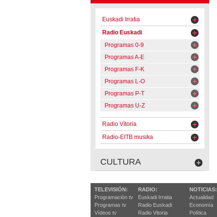
Euskadi Irratia
Radio Euskadi
Programas 0-9
Programas A-E
Programas F-K
Programas L-O
Programas P-T
Programas U-Z
Radio Vitoria
Radio-EITB musika
CULTURA
TELEVISIÓN:
RADIO:
NOTICIAS:
Programación tv
Euskadi Irratia
Actualidad
Programas tv
Radio Euskadi
Economía
Vídeos tv
Radio Vitoria
Política