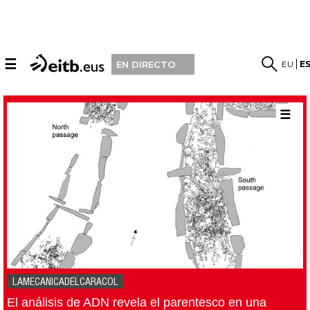
☰
EU
E
EN DIRECTO
☰
LAMECANICADELCARACOL
El análisis de ADN revela el parentesco en una