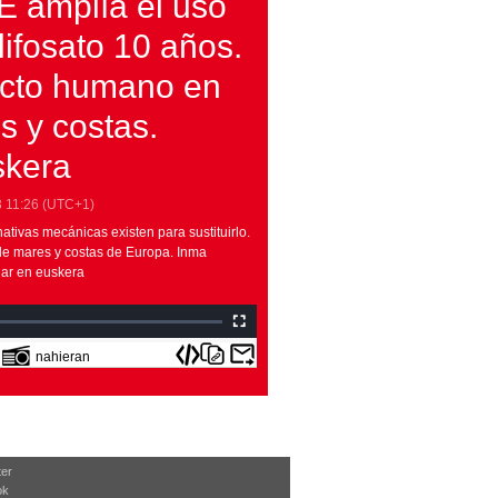
E amplía el uso
lifosato 10 años.
cto humano en
s y costas.
skera
3
11:26
(UTC+1)
nativas mecánicas existen para sustituirlo.
 de mares y costas de Europa. Inma
lar en euskera
nahieran
ter
ok