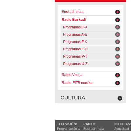
Euskadi Irratia
Radio Euskadi
Programas 0-9
Programas A-E
Programas F-K
Programas L-O
Programas P-T
Programas U-Z
Radio Vitoria
Radio-EITB musika
CULTURA
TELEVISIÓN:
RADIO:
NOTICIAS:
Programación tv
Euskadi Irratia
Actualidad