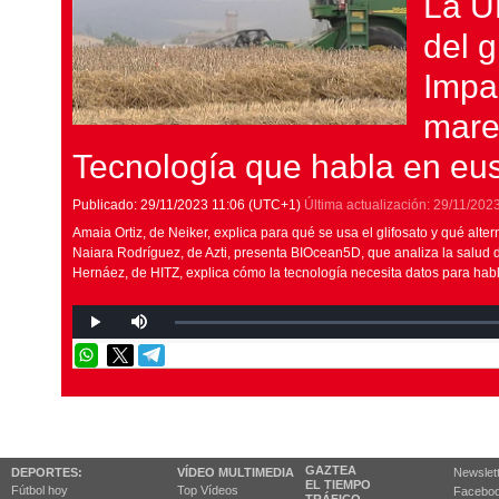
La U
del g
Impa
mare
Tecnología que habla en eu
Publicado:
29/11/2023
11:06
(UTC+1)
Última actualización:
29/11/202
Amaia Ortiz, de Neiker, explica para qué se usa el glifosato y qué alter
Naiara Rodríguez, de Azti, presenta BIOcean5D, que analiza la salud
Hernáez, de HITZ, explica cómo la tecnología necesita datos para hab
GAZTEA
DEPORTES:
VÍDEO MULTIMEDIA
Newslet
EL TIEMPO
Fútbol hoy
Top Vídeos
Facebo