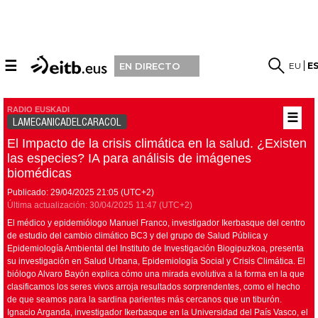
☰
EU
E
EN DIRECTO
RADIO EUSKADI
☰
LAMECANICADELCARACOL
El Impacto de la crisis climática en la salud. ¿Existen
las especies? IA para análisis de imágenes
biomédicas
Publicado:
29/04/2025
21:05
(UTC+2)
Última actualización:
30/04/2025
11:47
(UTC+2)
El médico y epidemiólogo Manuel Franco, investigador Ikerbasque del centro
de estudio del cambio climático BC3 y del grupo de Salud Pública y
Epidemiología Ambiental del Instituto de Investigación Biogipuzkoa, presenta
su investigación en Salud Urbana, Epidemiología Social y Crisis Climática. El
biólogo Alvaro Bayón explica cómo una mirada evolutiva a la forma en la que
clasificamos los seres vivos arroja resultados sorprendentes, como el hecho
de que seamos para la sardina parientes más cercanos que un tiburón.
Ignacio Arganda, investigador Ikerbasque en la Universidad del País Vasco, el