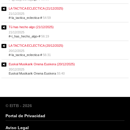
LA TACTICA ECLECTICA (21/12/2025)
21/12/2025
#-la_tactica_eclectica-#
54:59
Tú has hecho algo (21/12/2025)
21/12/2025
#-t_has_hecho_algo-#
56:19
LA TACTICA ECLECTICA (20/12/2025)
20/12/2025
#-la_tactica_eclectica-#
56:31
Euskal Musikarik Onena Euskera (20/12/2025)
20/12/2025
Euskal Musikarik Onena Euskera
55:40
© EITB - 2026
Portal de Privacidad
Aviso Legal