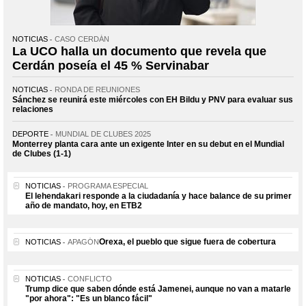
NOTICIAS
CASO CERDÁN
La UCO halla un documento que revela que
Cerdán poseía el 45 % Servinabar
NOTICIAS
RONDA DE REUNIONES
Sánchez se reunirá este miércoles con EH Bildu y PNV para evaluar sus
relaciones
DEPORTE
MUNDIAL DE CLUBES 2025
Monterrey planta cara ante un exigente Inter en su debut en el Mundial
de Clubes (1-1)
NOTICIAS
PROGRAMA ESPECIAL
El lehendakari responde a la ciudadanía y hace balance de su primer
año de mandato, hoy, en ETB2
Orexa, el pueblo que sigue fuera de cobertura
NOTICIAS
APAGÓN
NOTICIAS
CONFLICTO
Trump dice que saben dónde está Jamenei, aunque no van a matarle
"por ahora": "Es un blanco fácil"