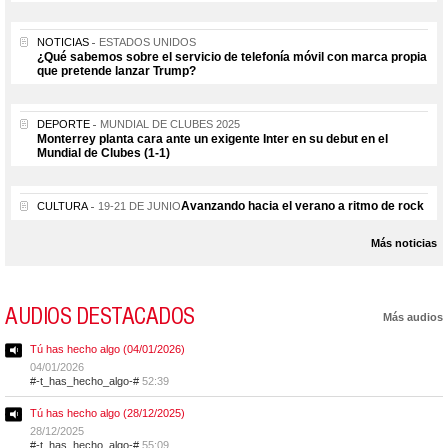
NOTICIAS
ESTADOS UNIDOS
¿Qué sabemos sobre el servicio de telefonía móvil con marca propia
que pretende lanzar Trump?
DEPORTE
MUNDIAL DE CLUBES 2025
Monterrey planta cara ante un exigente Inter en su debut en el
Mundial de Clubes (1-1)
Avanzando hacia el verano a ritmo de rock
CULTURA
19-21 DE JUNIO
Más noticias
AUDIOS DESTACADOS
Más audios
Tú has hecho algo (04/01/2026)
04/01/2026
#-t_has_hecho_algo-#
52:39
Tú has hecho algo (28/12/2025)
28/12/2025
#-t_has_hecho_algo-#
55:09