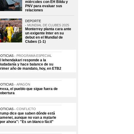
miércoles con EH Bildu y
PNV para evaluar sus
relaciones
DEPORTE
MUNDIAL DE CLUBES 2025
Monterrey planta cara ante
un exigente Inter en su
debut en el Mundial de
Clubes (1-1)
OTICIAS
PROGRAMA ESPECIAL
l lehendakari responde a la
iudadanía y hace balance de su
rimer año de mandato, hoy, en ETB2
OTICIAS
APAGÓN
rexa, el pueblo que sigue fuera de
obertura
OTICIAS
CONFLICTO
rump dice que saben dónde está
amenei, aunque no van a matarle
por ahora": "Es un blanco fácil"