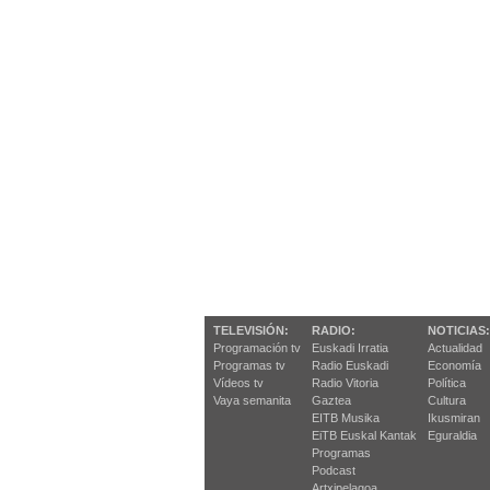
TELEVISIÓN:
RADIO:
NOTICIAS:
Programación tv
Euskadi Irratia
Actualidad
Programas tv
Radio Euskadi
Economía
Vídeos tv
Radio Vitoria
Política
Vaya semanita
Gaztea
Cultura
EITB Musika
Ikusmiran
EiTB Euskal Kantak
Eguraldia
Programas
Podcast
Artxipelagoa