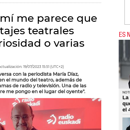
A mí me parece que
ajes teatrales
ES N
iosidad o varias
ctualización:
19/07/2023
15:51
(UTC+2)
versa con la periodista María Díaz,
en el mundo del teatro, además de
mas de radio y televisión. Una de las
pre me pongo en el lugar del oyente".
NOTI
La
qu
el