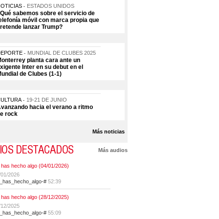
OTICIAS
ESTADOS UNIDOS
Qué sabemos sobre el servicio de
elefonía móvil con marca propia que
retende lanzar Trump?
DEPORTE
MUNDIAL DE CLUBES 2025
onterrey planta cara ante un
xigente Inter en su debut en el
undial de Clubes (1-1)
CULTURA
19-21 DE JUNIO
vanzando hacia el verano a ritmo
e rock
Más noticias
IOS DESTACADOS
Más audios
 has hecho algo (04/01/2026)
/01/2026
t_has_hecho_algo-#
52:39
 has hecho algo (28/12/2025)
/12/2025
t_has_hecho_algo-#
55:09