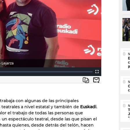
N
E
c
 Lejarza
p
N
O
c
trabaja con algunas de las principales
N
teatrales a nivel estatal y también de
Euskadi
.
T
lor el trabajo de todas las personas que
J
"
un espectáculo teatral, desde las que pisan el
 hasta quienes, desde detrás del telón, hacen