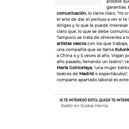
posible qu
garantías.
comunicación
, lo tiene claro. "Yo 
el arte de dar el
peñazo
a ver si te
diriges y lo que le puede interesar
claro que, lo que se debe comunica
Tampoco se trata de ofrecerles a 
artistas vascos
con los que trabaja,
una compañía que se llama
Kulun
a China 4 y 5 veces al año. Viajan
año pasado, llenando un teatro", 
María Goiricelaya
, "una mujer bárb
teatros de
Madrid
4 espectáculos".
comparte apartado laboral es exten
SI TE INTERESÓ ESTO, QUIZÁ TE INTE
Radio en Euskal Herria