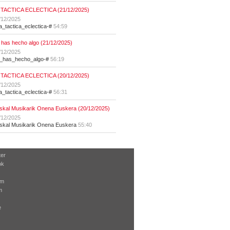
 TACTICA ECLECTICA (21/12/2025)
/12/2025
la_tactica_eclectica-#
54:59
 has hecho algo (21/12/2025)
/12/2025
t_has_hecho_algo-#
56:19
 TACTICA ECLECTICA (20/12/2025)
/12/2025
la_tactica_eclectica-#
56:31
skal Musikarik Onena Euskera (20/12/2025)
/12/2025
skal Musikarik Onena Euskera
55:40
ter
ok
am
m
e