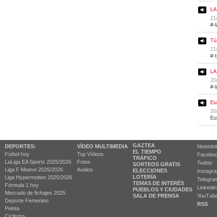
LA
21
#-
Tú
21
#-
LA
20
#-
Eu
20
Eu
GAZTEA
DEPORTES:
VÍDEO MULTIMEDIA
Newslet
EL TIEMPO
Fútbol hoy
Top Vídeos
Facebo
TRÁFICO
LaLiga EA Sports 2025/2026
Fotos
Twitter
SORTEOS GRATIS
Liga F Moeve 2025/2026
Audios
ELECCIONES
Instagr
LOTERÍA
Liga Hypermotion 2025/2026
Telegra
TEMAS DE INTERÉS
Fórmula 1 hoy
Linkedin
PUEBLOS Y CIUDADES
Mercado de fichajes 2025
SALA DE PRENSA
YouTub
Deporte Femenino
RSS
Pelota
Ciclismo