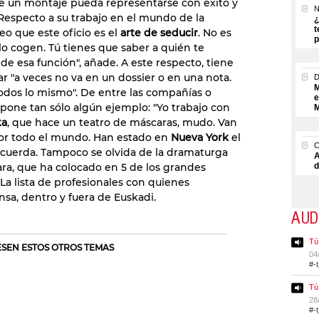
e un montaje pueda representarse con éxito y
N
 Respecto a su trabajo en el mundo de la
¿
t
creo que este oficio es el
arte de seducir
. No es
p
 lo cogen. Tú tienes que saber a quién te
 de esa función", añade. A este respecto, tiene
r "a veces no va en un dossier o en una nota.
M
todos lo mismo". De entre las compañías o
e
 pone tan sólo algún ejemplo: "Yo trabajo con
M
ka
, que hace un teatro de máscaras, mudo. Van
 por todo el mundo. Han estado en
Nueva York
el
recuerda. Tampoco se olvida de la dramaturga
A
ara, que ha colocado en 5 de los grandes
d
 La lista de profesionales con quienes
sa, dentro y fuera de Euskadi.
AUD
Tú
RESEN ESTOS OTROS TEMAS
04
#-
Tú
28
#-