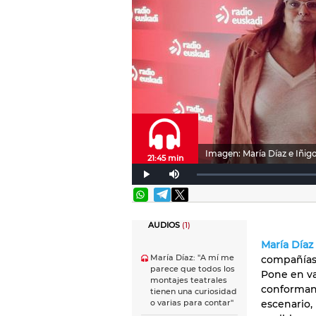
Imagen: María Díaz e Iñigo
21:45 min
AUDIOS
(1)
María Díaz
María Díaz: "A mí me
compañías 
parece que todos los
Pone en va
montajes teatrales
conforman 
tienen una curiosidad
escenario,
o varias para contar"