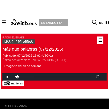
☰
EU
E
EN DIRECTO
RADIO EUSKADI
☰
MÁS QUE PALABRAS
Más que palabras (07/12/2025)
Publicado:
07/12/2025
13:01
(UTC+1)
Última actualización:
07/12/2025
13:16
(UTC+1)
El magacín del fin de semana
nahieran
© EITB - 2026