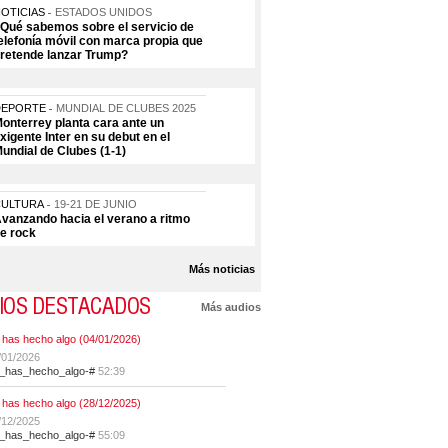
OTICIAS
ESTADOS UNIDOS
Qué sabemos sobre el servicio de
elefonía móvil con marca propia que
retende lanzar Trump?
DEPORTE
MUNDIAL DE CLUBES 2025
onterrey planta cara ante un
xigente Inter en su debut en el
undial de Clubes (1-1)
CULTURA
19-21 DE JUNIO
vanzando hacia el verano a ritmo
e rock
Más noticias
IOS DESTACADOS
Más audios
 has hecho algo (04/01/2026)
/01/2026
t_has_hecho_algo-#
52:39
 has hecho algo (28/12/2025)
/12/2025
t_has_hecho_algo-#
55:09