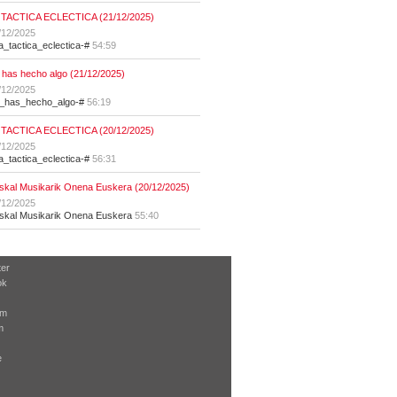
 TACTICA ECLECTICA (21/12/2025)
/12/2025
la_tactica_eclectica-#
54:59
 has hecho algo (21/12/2025)
/12/2025
t_has_hecho_algo-#
56:19
 TACTICA ECLECTICA (20/12/2025)
/12/2025
la_tactica_eclectica-#
56:31
skal Musikarik Onena Euskera (20/12/2025)
/12/2025
skal Musikarik Onena Euskera
55:40
ter
ok
am
m
e