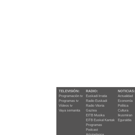
TELEVISIÓN:
RADIO:
NOTICIAS:
Programación tv
Euskadi Irratia
Actualidad
Programas tv
Radio Euskadi
Economía
Vídeos tv
Radio Vitoria
Política
Vaya semanita
Gaztea
Cultura
EITB Musika
Ikusmiran
EiTB Euskal Kantak
Eguraldia
Programas
Podcast
Artxipelagoa