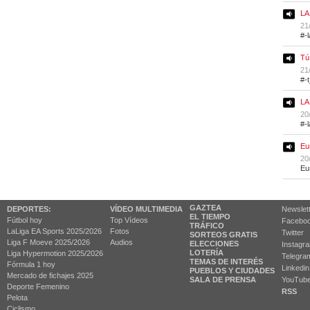
LA
21
#-
Tú
21
#-
LA
20
#-
Eu
20
Eu
GAZTEA
DEPORTES:
VÍDEO MULTIMEDIA
Newslet
EL TIEMPO
Fútbol hoy
Top Vídeos
Facebo
TRÁFICO
LaLiga EA Sports 2025/2026
Fotos
Twitter
SORTEOS GRATIS
Liga F Moeve 2025/2026
Audios
ELECCIONES
Instagr
LOTERÍA
Liga Hypermotion 2025/2026
Telegra
TEMAS DE INTERÉS
Fórmula 1 hoy
Linkedin
PUEBLOS Y CIUDADES
Mercado de fichajes 2025
SALA DE PRENSA
YouTub
Deporte Femenino
RSS
Pelota
Ciclismo