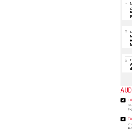
N
¿
t
p
M
e
M
A
d
AUD
Tú
04
#-
Tú
28
#-