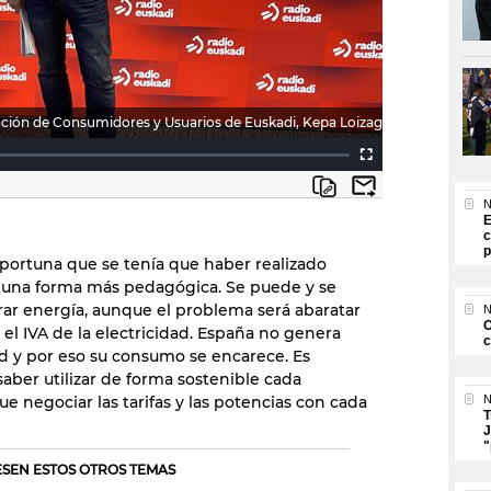
ación de Consumidores y Usuarios de Euskadi, Kepa Loizaga
N
E
c
p
portuna que se tenía que haber realizado
 una forma más pedagógica. Se puede y se
ar energía, aunque el problema será abaratar
N
O
y el IVA de la electricidad. España no genera
c
ad y por eso su consumo se encarece. Es
saber utilizar de forma sostenible cada
 negociar las tarifas y las potencias con cada
N
T
J
"
RESEN ESTOS OTROS TEMAS