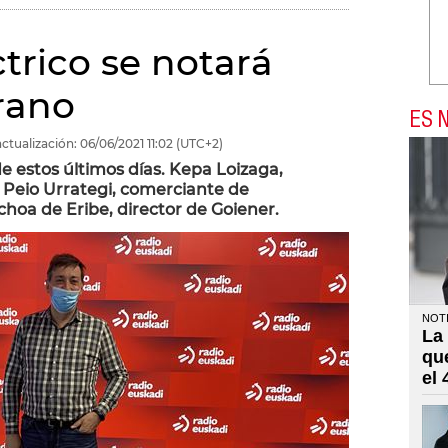
ctrico se notará
erano
ES N
ctualización:
06/06/2021
11:02
(UTC+2)
e estos últimos días. Kepa Loizaga,
 Peio Urrategi, comerciante de
hoa de Eribe, director de Goiener.
NOTI
La
qu
el