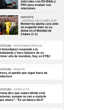
miércoles con EH Bildu y
PNV para evaluar sus
relaciones
DEPORTE
MUNDIAL DE CLUBES 2025
Monterrey planta cara ante
un exigente Inter en su
debut en el Mundial de
Clubes (1-1)
OTICIAS
PROGRAMA ESPECIAL
l lehendakari responde a la
iudadanía y hace balance de su
rimer año de mandato, hoy, en ETB2
OTICIAS
APAGÓN
rexa, el pueblo que sigue fuera de
obertura
OTICIAS
CONFLICTO
rump dice que saben dónde está
amenei, aunque no van a matarle
por ahora": "Es un blanco fácil"