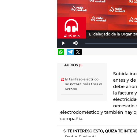
El delegado de la Organiz
41:25 min
AUDIOS
(1)
Subida ino
El tarifazo eléctrico
antes y de
se notará más tras el
debe ahorr
verano
la factura 
electricid
necesario 
electrodoméstico y también hay que
compañía.
SI TE INTERESÓ ESTO, QUIZÁ TE INTE