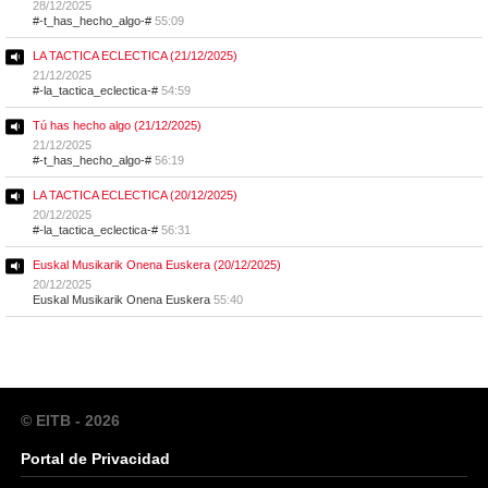
28/12/2025
#-t_has_hecho_algo-#
55:09
LA TACTICA ECLECTICA (21/12/2025)
21/12/2025
#-la_tactica_eclectica-#
54:59
Tú has hecho algo (21/12/2025)
21/12/2025
#-t_has_hecho_algo-#
56:19
LA TACTICA ECLECTICA (20/12/2025)
20/12/2025
#-la_tactica_eclectica-#
56:31
Euskal Musikarik Onena Euskera (20/12/2025)
20/12/2025
Euskal Musikarik Onena Euskera
55:40
© EITB - 2026
Portal de Privacidad