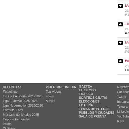
LA
21
#-
Tú
21
#-
LA
20
#-
Eu
20
Eu
GAZTEA
DEPORTES:
VÍDEO MULTIMEDIA
Newslet
EL TIEMPO
Fútbol hoy
Top Vídeos
Facebo
TRÁFICO
LaLiga EA Sports 2025/2026
Fotos
Twitter
SORTEOS GRATIS
Liga F Moeve 2025/2026
Audios
ELECCIONES
Instagr
LOTERÍA
Liga Hypermotion 2025/2026
Telegra
TEMAS DE INTERÉS
Fórmula 1 hoy
Linkedin
PUEBLOS Y CIUDADES
Mercado de fichajes 2025
SALA DE PRENSA
YouTub
Deporte Femenino
RSS
Pelota
Ciclismo