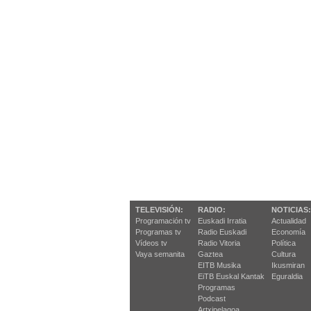
TELEVISIÓN:
RADIO:
NOTICIAS:
Programación tv
Euskadi Irratia
Actualidad
Programas tv
Radio Euskadi
Economía
Vídeos tv
Radio Vitoria
Política
Vaya semanita
Gaztea
Cultura
EITB Musika
Ikusmiran
EiTB Euskal Kantak
Eguraldia
Programas
Podcast
Artxipelagoa