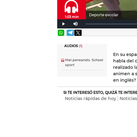
Deporte escolar
1:03 min
AUDIOS
(1)
En su espa
Mal pensando. School
habla del 
sport
realizado l
animen a s
en inglés?
SI TE INTERESÓ ESTO, QUIZÁ TE INTE
Noticias rápidas de hoy
Noticia