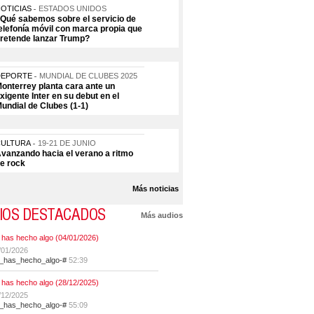
OTICIAS
ESTADOS UNIDOS
Qué sabemos sobre el servicio de
elefonía móvil con marca propia que
retende lanzar Trump?
DEPORTE
MUNDIAL DE CLUBES 2025
onterrey planta cara ante un
xigente Inter en su debut en el
undial de Clubes (1-1)
CULTURA
19-21 DE JUNIO
vanzando hacia el verano a ritmo
e rock
Más noticias
IOS DESTACADOS
Más audios
 has hecho algo (04/01/2026)
/01/2026
t_has_hecho_algo-#
52:39
 has hecho algo (28/12/2025)
/12/2025
t_has_hecho_algo-#
55:09