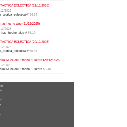
 TACTICA ECLECTICA (21/12/2025)
/12/2025
la_tactica_eclectica-#
54:59
 has hecho algo (21/12/2025)
/12/2025
t_has_hecho_algo-#
56:19
 TACTICA ECLECTICA (20/12/2025)
/12/2025
la_tactica_eclectica-#
56:31
skal Musikarik Onena Euskera (20/12/2025)
/12/2025
skal Musikarik Onena Euskera
55:40
ter
ok
am
m
e