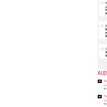
N
¿
t
p
M
e
M
A
d
AUD
Tú
04
#-
Tú
28
#-