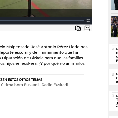
cio Malpensado, José Antonio Pérez Lledo nos
N
deporte escolar y del llamamiento que ha
E
c
a Diputación de Bizkaia para que las familias
p
us hijos en euskera. ¿Y por qué no animarlos
N
O
RESEN ESTOS OTROS TEMAS
c
s última hora Euskadi
Radio Euskadi
N
T
J
"