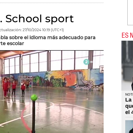
 School sport
ctualización:
27/10/2024
10:19
(UTC+1)
ES N
abla sobre el idioma más adecuado para
te escolar
NOTI
La
qu
el