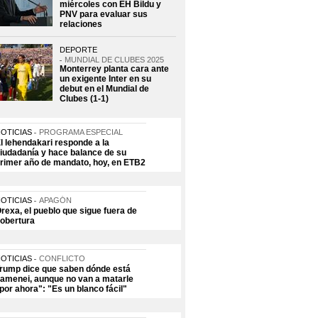
miércoles con EH Bildu y
PNV para evaluar sus
relaciones
DEPORTE
MUNDIAL DE CLUBES 2025
Monterrey planta cara ante
un exigente Inter en su
debut en el Mundial de
Clubes (1-1)
OTICIAS
PROGRAMA ESPECIAL
l lehendakari responde a la
iudadanía y hace balance de su
rimer año de mandato, hoy, en ETB2
OTICIAS
APAGÓN
rexa, el pueblo que sigue fuera de
obertura
OTICIAS
CONFLICTO
rump dice que saben dónde está
amenei, aunque no van a matarle
por ahora": "Es un blanco fácil"