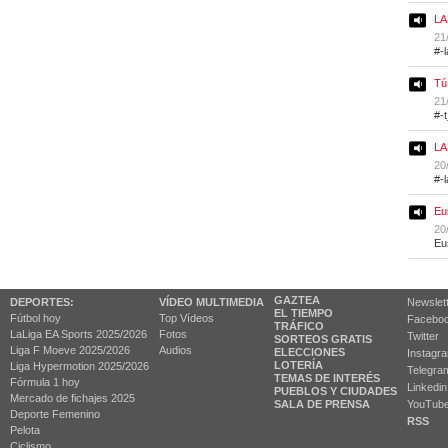
LA
21
#-
Tú
21
#-
LA
20
#-
Eu
20
Eu
GAZTEA
DEPORTES:
VÍDEO MULTIMEDIA
Newslet
EL TIEMPO
Fútbol hoy
Top Vídeos
Facebo
TRÁFICO
LaLiga EA Sports 2025/2026
Fotos
Twitter
SORTEOS GRATIS
Liga F Moeve 2025/2026
Audios
ELECCIONES
Instagr
LOTERÍA
Liga Hypermotion 2025/2026
Telegra
TEMAS DE INTERÉS
Fórmula 1 hoy
Linkedin
PUEBLOS Y CIUDADES
Mercado de fichajes 2025
SALA DE PRENSA
YouTub
Deporte Femenino
RSS
Pelota
Ciclismo