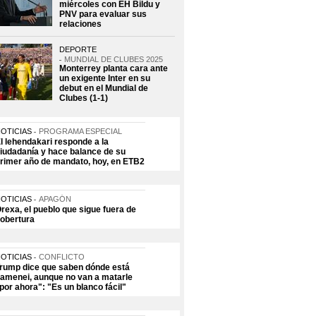
miércoles con EH Bildu y
PNV para evaluar sus
relaciones
DEPORTE
MUNDIAL DE CLUBES 2025
Monterrey planta cara ante
un exigente Inter en su
debut en el Mundial de
Clubes (1-1)
OTICIAS
PROGRAMA ESPECIAL
l lehendakari responde a la
iudadanía y hace balance de su
rimer año de mandato, hoy, en ETB2
OTICIAS
APAGÓN
rexa, el pueblo que sigue fuera de
obertura
OTICIAS
CONFLICTO
rump dice que saben dónde está
amenei, aunque no van a matarle
por ahora": "Es un blanco fácil"