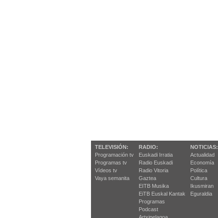
TELEVISIÓN:
RADIO:
NOTICIAS:
Programación tv
Euskadi Irratia
Actualidad
Programas tv
Radio Euskadi
Economía
Vídeos tv
Radio Vitoria
Política
Vaya semanita
Gaztea
Cultura
EITB Musika
Ikusmiran
EiTB Euskal Kantak
Eguraldia
Programas
Podcast
Artxipelagoa