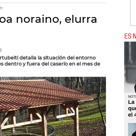
TI
noa noraino, elurra
ES N
)
tubeiti detalla la situación del entorno
es dentro y fuera del caserío en el mes de
NOTI
La
qu
el