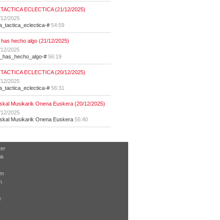
 TACTICA ECLECTICA (21/12/2025)
/12/2025
la_tactica_eclectica-#
54:59
 has hecho algo (21/12/2025)
/12/2025
t_has_hecho_algo-#
56:19
 TACTICA ECLECTICA (20/12/2025)
/12/2025
la_tactica_eclectica-#
56:31
skal Musikarik Onena Euskera (20/12/2025)
/12/2025
skal Musikarik Onena Euskera
55:40
ter
ok
am
m
e