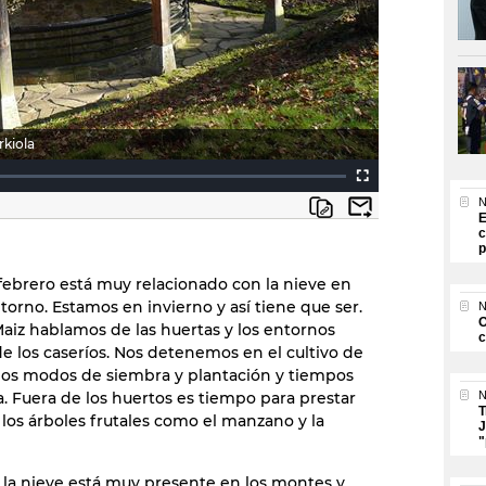
rkiola
N
E
c
p
febrero está muy relacionado con la nieve en
torno. Estamos en invierno y así tiene que ser.
N
O
aiz hablamos de las huertas y los entornos
c
de los caseríos. Nos detenemos en el cultivo de
, los modos de siembra y plantación y tiempos
. Fuera de los huertos es tiempo para prestar
N
T
 los árboles frutales como el manzano y la
J
"
 la nieve está muy presente en los montes y