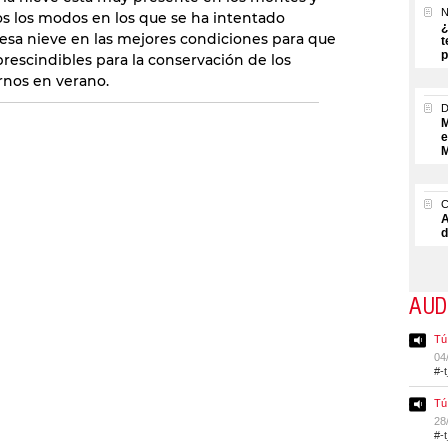
N
 los modos en los que se ha intentado
¿
sa nieve en las mejores condiciones para que
t
p
prescindibles para la conservación de los
arnos en verano.
M
e
M
A
d
AUD
Tú
04
#-
Tú
28
#-