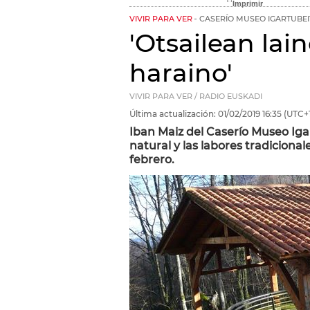
VIVIR PARA VER
CASERÍO MUSEO IGARTUBEI
'Otsailean lai
haraino'
VIVIR PARA VER / RADIO EUSKADI
Última actualización:
01/02/2019
16:35
(UTC+1
Iban Maiz del Caserío Museo Igar
natural y las labores tradicional
febrero.