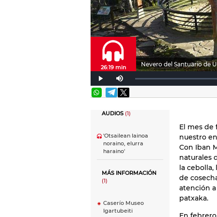
Nevero del Santuario de U
26:19 min
AUDIOS
(1)
El mes de 
'Otsailean lainoa
nuestro en
noraino, elurra
Con Iban M
haraino'
naturales 
la cebolla
MÁS INFORMACIÓN
de cosecha
(1)
atención a
patxaka.
Caserío Museo
Igartubeiti
En febrero