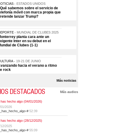
OTICIAS
ESTADOS UNIDOS
Qué sabemos sobre el servicio de
elefonía móvil con marca propia que
retende lanzar Trump?
DEPORTE
MUNDIAL DE CLUBES 2025
onterrey planta cara ante un
xigente Inter en su debut en el
undial de Clubes (1-1)
CULTURA
19-21 DE JUNIO
vanzando hacia el verano a ritmo
e rock
Más noticias
IOS DESTACADOS
Más audios
 has hecho algo (04/01/2026)
/01/2026
t_has_hecho_algo-#
52:39
 has hecho algo (28/12/2025)
/12/2025
t_has_hecho_algo-#
55:09