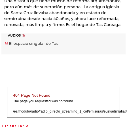
Una historia que tiene mucho de reforma arquitectónica,
pero aún más de superación personal. La antigua iglesia
de Santa Cruz llevaba abandonada y en estado de
semirruina desde hacía 40 años, y ahora luce reformada,
renovada, más limpia y firme. Es el hogar de Tas Careaga.
AUDIOS
(1)
El espacio singular de Tas
404 Page Not Found
The page you requested was not found.
/es/modulo/radio/radio_directo_streaming_1_col/emisoras/euskadiirr