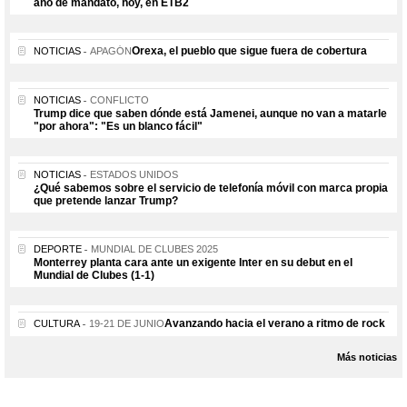
año de mandato, hoy, en ETB2
Orexa, el pueblo que sigue fuera de cobertura
NOTICIAS
APAGÓN
NOTICIAS
CONFLICTO
Trump dice que saben dónde está Jamenei, aunque no van a matarle
"por ahora": "Es un blanco fácil"
NOTICIAS
ESTADOS UNIDOS
¿Qué sabemos sobre el servicio de telefonía móvil con marca propia
que pretende lanzar Trump?
DEPORTE
MUNDIAL DE CLUBES 2025
Monterrey planta cara ante un exigente Inter en su debut en el
Mundial de Clubes (1-1)
Avanzando hacia el verano a ritmo de rock
CULTURA
19-21 DE JUNIO
Más noticias