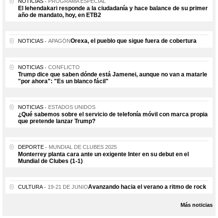
NOTICIAS
PROGRAMA ESPECIAL
El lehendakari responde a la ciudadanía y hace balance de su primer
año de mandato, hoy, en ETB2
Orexa, el pueblo que sigue fuera de cobertura
NOTICIAS
APAGÓN
NOTICIAS
CONFLICTO
Trump dice que saben dónde está Jamenei, aunque no van a matarle
"por ahora": "Es un blanco fácil"
NOTICIAS
ESTADOS UNIDOS
¿Qué sabemos sobre el servicio de telefonía móvil con marca propia
que pretende lanzar Trump?
DEPORTE
MUNDIAL DE CLUBES 2025
Monterrey planta cara ante un exigente Inter en su debut en el
Mundial de Clubes (1-1)
Avanzando hacia el verano a ritmo de rock
CULTURA
19-21 DE JUNIO
Más noticias