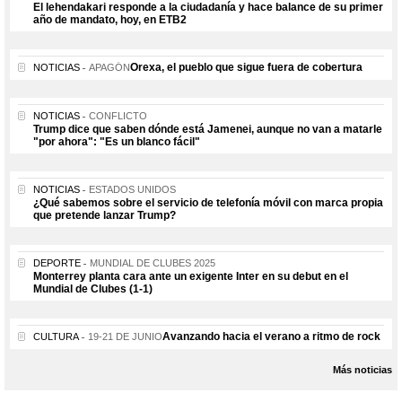
El lehendakari responde a la ciudadanía y hace balance de su primer
año de mandato, hoy, en ETB2
Orexa, el pueblo que sigue fuera de cobertura
NOTICIAS
APAGÓN
NOTICIAS
CONFLICTO
Trump dice que saben dónde está Jamenei, aunque no van a matarle
"por ahora": "Es un blanco fácil"
NOTICIAS
ESTADOS UNIDOS
¿Qué sabemos sobre el servicio de telefonía móvil con marca propia
que pretende lanzar Trump?
DEPORTE
MUNDIAL DE CLUBES 2025
Monterrey planta cara ante un exigente Inter en su debut en el
Mundial de Clubes (1-1)
Avanzando hacia el verano a ritmo de rock
CULTURA
19-21 DE JUNIO
Más noticias