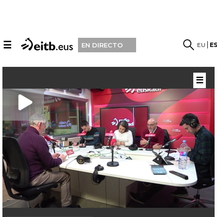
☰
EU
E
EN DIRECTO
☰