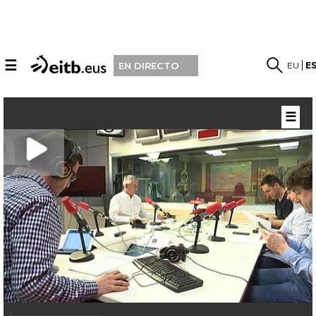
☰
EU
E
EN DIRECTO
☰