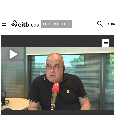
☰
EU
E
EN DIRECTO
☰