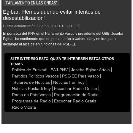
'PARLAMENTO EN LAS ONDAS'
Egibar: 'Hemos querido evitar intentos de
desestabilización'
Última actualización:
08/06/2019
11:18
(UTC+2)
El portavoz del PNV en el Parlamento Vasco y presidente del GBB, Joseba
Egibar, ha confirmado que no presentarán a Xabier Iridoy en Irun para
desalojar al alcalde en funciones del PSE-EE.
SI TE INTERESÓ ESTO, QUIZÁ TE INTERESEN ESTOS OTROS
TEMAS
Politica de Euskadi
EAJ-PNV
Joseba Egibar Artola
Partidos Políticos Vascos
PSE-EE País Vasco
Titulares de Noticias
Noticias Irún hoy
Noticias Euskadi hoy
Escuchar Radio Online
Radio en País Vasco
Programación de Radio
Programas de Radio
Escuchar Radio Gratis
Radio Vitoria