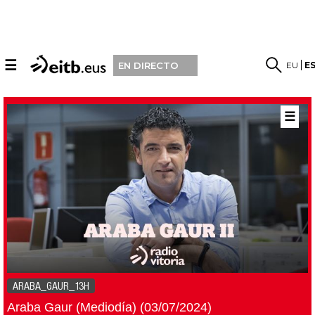
☰
EU
E
EN DIRECTO
☰
ARABA_GAUR_13H
Araba Gaur (Mediodía) (03/07/2024)