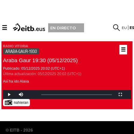
☰
EU
E
EN DIRECTO
RADIO VITORIA
☰
ARABA-GAUR-1930
Araba Gaur 19:30 (05/12/2025)
Publicado:
05/12/2025
20:02
(UTC+1)
Última actualización:
05/12/2025
20:02
(UTC+1)
Así ha ido Alava
nahieran
© EITB - 2026