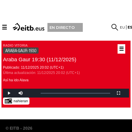
☰
EU
E
EN DIRECTO
RADIO VITORIA
☰
ARABA-GAUR-1930
Araba Gaur 19:30 (11/12/2025)
Publicado:
11/12/2025
20:02
(UTC+1)
Última actualización:
11/12/2025
20:02
(UTC+1)
Así ha ido Alava
nahieran
© EITB - 2026