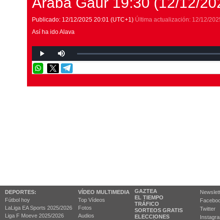
Araba Gaur 19:30 (12/12/20
Publicado:
12/12/2025
20:01
(UTC+1)
Última actualización:
12/12/202
Así ha ido Alava
GAZTEA
DEPORTES:
VÍDEO MULTIMEDIA
Newslet
EL TIEMPO
Fútbol hoy
Top Vídeos
Facebo
TRÁFICO
LaLiga EA Sports 2025/2026
Fotos
Twitter
SORTEOS GRATIS
Liga F Moeve 2025/2026
Audios
ELECCIONES
Instagr