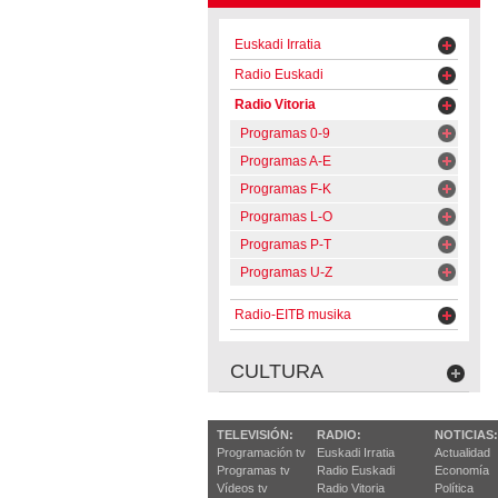
Euskadi Irratia
Radio Euskadi
Radio Vitoria
Programas 0-9
Programas A-E
Programas F-K
Programas L-O
Programas P-T
Programas U-Z
Radio-EITB musika
CULTURA
TELEVISIÓN:
RADIO:
NOTICIAS:
Programación tv
Euskadi Irratia
Actualidad
Programas tv
Radio Euskadi
Economía
Vídeos tv
Radio Vitoria
Política