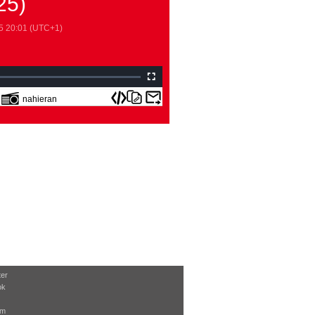
25)
5
20:01
(UTC+1)
nahieran
ter
ok
am