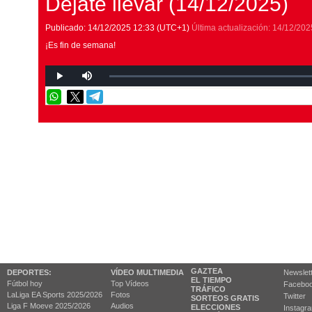
Déjate llevar (14/12/2025)
Publicado:
14/12/2025
12:33
(UTC+1)
Última actualización:
14/12/202
¡Es fin de semana!
GAZTEA
DEPORTES:
VÍDEO MULTIMEDIA
Newslet
EL TIEMPO
Fútbol hoy
Top Vídeos
Facebo
TRÁFICO
LaLiga EA Sports 2025/2026
Fotos
Twitter
SORTEOS GRATIS
Liga F Moeve 2025/2026
Audios
ELECCIONES
Instagr