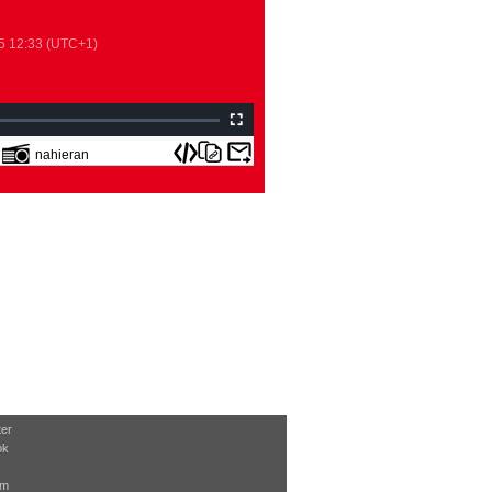
5
12:33
(UTC+1)
nahieran
ter
ok
am