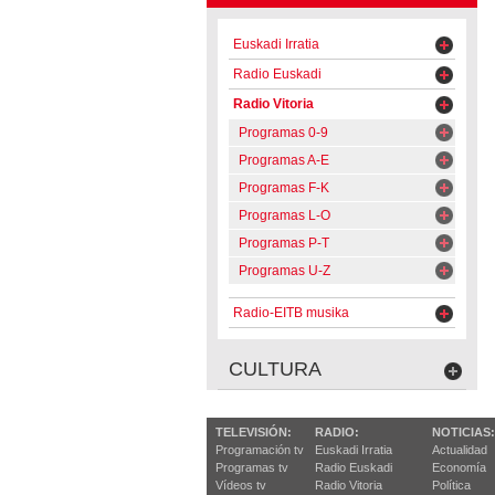
Euskadi Irratia
Radio Euskadi
Radio Vitoria
Programas 0-9
Programas A-E
Programas F-K
Programas L-O
Programas P-T
Programas U-Z
Radio-EITB musika
CULTURA
TELEVISIÓN:
RADIO:
NOTICIAS:
Programación tv
Euskadi Irratia
Actualidad
Programas tv
Radio Euskadi
Economía
Vídeos tv
Radio Vitoria
Política