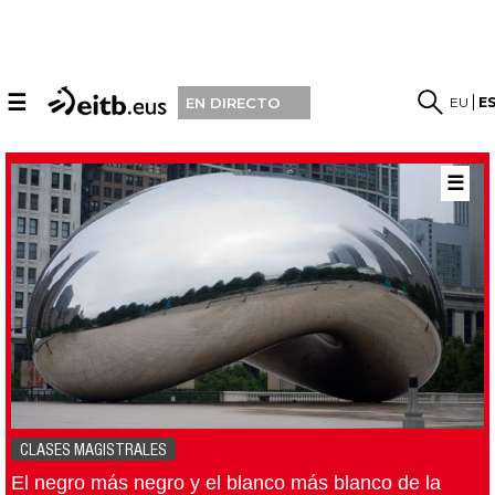
☰
EU
E
EN DIRECTO
☰
CLASES MAGISTRALES
El negro más negro y el blanco más blanco de la