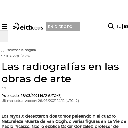
☰
EU
E
EN DIRECTO
Escuchar la página
ARTE Y QUÍMICA
Las radiografías en las
obras de arte
AG
Publicado:
28/03/2021
14:12
(UTC+2)
Última actualización:
28/03/2021
14:12
(UTC+2)
Los rayos X detectaron dos torsos peleando n el cuadro
Naturaleza Muerta de Van Gogh, o varias figuras en La Vie de
Pablo Picasso. Nos lo explica Oskar González, profesor de