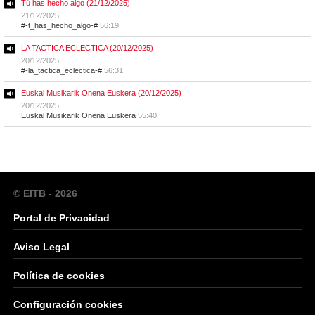
Tú has hecho algo (21/12/2025)
21/12/2025
#-t_has_hecho_algo-#
56:19
LA TACTICA ECLECTICA (20/12/2025)
20/12/2025
#-la_tactica_eclectica-#
56:31
Euskal Musikarik Onena Euskera (20/12/2025)
20/12/2025
Euskal Musikarik Onena Euskera
55:40
© EITB - 2026
Portal de Privacidad
Aviso Legal
Política de cookies
Configuración cookies