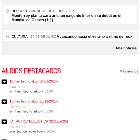
DEPORTE
MUNDIAL DE CLUBES 2025
Monterrey planta cara ante un exigente Inter en su debut en el
Mundial de Clubes (1-1)
Avanzando hacia el verano a ritmo de rock
CULTURA
19-21 DE JUNIO
Más noticias
AUDIOS DESTACADOS
Más audios
Tú has hecho algo (04/01/2026)
04/01/2026
#-t_has_hecho_algo-#
52:39
Tú has hecho algo (28/12/2025)
28/12/2025
#-t_has_hecho_algo-#
55:09
LA TACTICA ECLECTICA (21/12/2025)
21/12/2025
#-la_tactica_eclectica-#
54:59