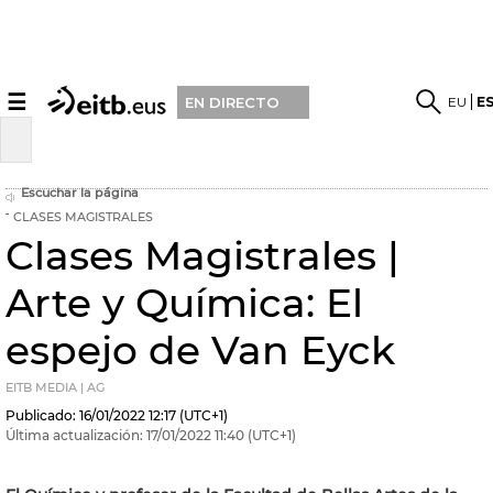
☰
EU
E
EN DIRECTO
Escuchar la página
CLASES MAGISTRALES
Clases Magistrales |
Arte y Química: El
espejo de Van Eyck
EITB MEDIA | AG
Publicado:
16/01/2022
12:17
(UTC+1)
Última actualización:
17/01/2022
11:40
(UTC+1)