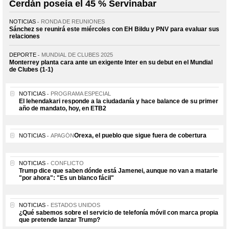
Cerdán poseía el 45 % Servinabar
NOTICIAS
RONDA DE REUNIONES
Sánchez se reunirá este miércoles con EH Bildu y PNV para evaluar sus
relaciones
DEPORTE
MUNDIAL DE CLUBES 2025
Monterrey planta cara ante un exigente Inter en su debut en el Mundial
de Clubes (1-1)
NOTICIAS
PROGRAMA ESPECIAL
El lehendakari responde a la ciudadanía y hace balance de su primer
año de mandato, hoy, en ETB2
Orexa, el pueblo que sigue fuera de cobertura
NOTICIAS
APAGÓN
NOTICIAS
CONFLICTO
Trump dice que saben dónde está Jamenei, aunque no van a matarle
"por ahora": "Es un blanco fácil"
NOTICIAS
ESTADOS UNIDOS
¿Qué sabemos sobre el servicio de telefonía móvil con marca propia
que pretende lanzar Trump?