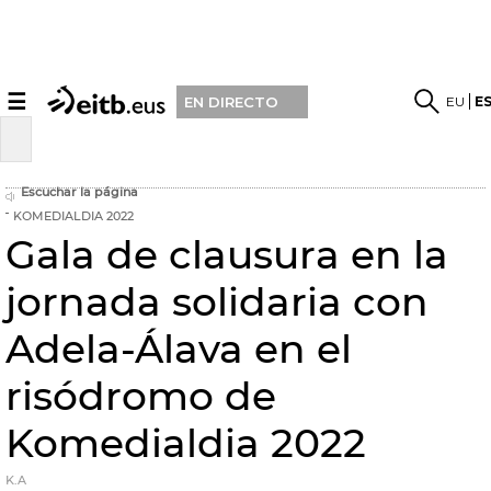
☰
EU
E
EN DIRECTO
Escuchar la página
KOMEDIALDIA 2022
Gala de clausura en la
jornada solidaria con
Adela-Álava en el
risódromo de
Komedialdia 2022
K.A