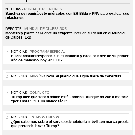
NOTICIAS
RONDA DE REUNIONES
Sánchez se reunirá este miércoles con EH Bildu y PNV para evaluar sus
relaciones
DEPORTE
MUNDIAL DE CLUBES 2025
Monterrey planta cara ante un exigente Inter en su debut en el Mundial
de Clubes (1-1)
NOTICIAS
PROGRAMA ESPECIAL
El lehendakari responde a la ciudadanía y hace balance de su primer
año de mandato, hoy, en ETB2
Orexa, el pueblo que sigue fuera de cobertura
NOTICIAS
APAGÓN
NOTICIAS
CONFLICTO
Trump dice que saben dónde está Jamenei, aunque no van a matarle
"por ahora": "Es un blanco fácil"
NOTICIAS
ESTADOS UNIDOS
¿Qué sabemos sobre el servicio de telefonía móvil con marca propia
que pretende lanzar Trump?