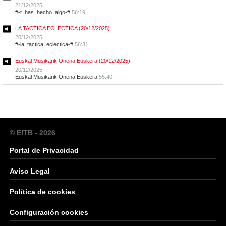
21/12/2025
#-t_has_hecho_algo-#
56:19
LA TACTICA ECLECTICA (20/12/2025)
20/12/2025
#-la_tactica_eclectica-#
56:31
Euskal Musikarik Onena Euskera (20/12/2025)
20/12/2025
Euskal Musikarik Onena Euskera
55:40
© EITB - 2026
Portal de Privacidad
Aviso Legal
Política de cookies
Configuración cookies