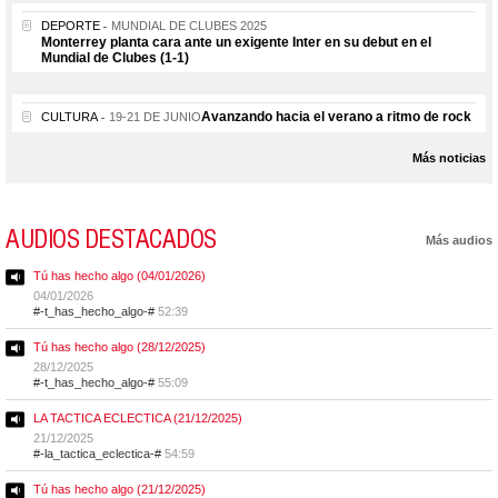
DEPORTE
MUNDIAL DE CLUBES 2025
Monterrey planta cara ante un exigente Inter en su debut en el
Mundial de Clubes (1-1)
Avanzando hacia el verano a ritmo de rock
CULTURA
19-21 DE JUNIO
Más noticias
AUDIOS DESTACADOS
Más audios
Tú has hecho algo (04/01/2026)
04/01/2026
#-t_has_hecho_algo-#
52:39
Tú has hecho algo (28/12/2025)
28/12/2025
#-t_has_hecho_algo-#
55:09
LA TACTICA ECLECTICA (21/12/2025)
21/12/2025
#-la_tactica_eclectica-#
54:59
Tú has hecho algo (21/12/2025)