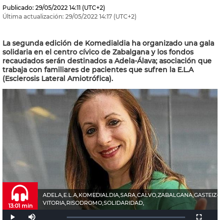
Publicado:
29/05/2022
14:11
(UTC+2)
Última actualización:
29/05/2022
14:17
(UTC+2)
La segunda edición de Komedialdia ha organizado una gala
solidaria en el centro cívico de Zabalgana y los fondos
recaudados serán destinados a Adela-Álava; asociación que
trabaja con familiares de pacientes que sufren la E.L.A
(Esclerosis Lateral Amiotrófica).
ADELA,E.L.A,KOMEDIALDIA,SARA,CALVO,ZABALGANA,GASTEIZ-
VITORIA,RISODROMO,SOLIDARIDAD,
13:01 min