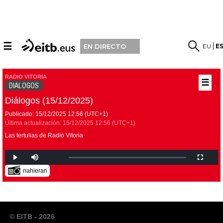
☰
EU
E
EN DIRECTO
RADIO VITORIA
☰
DIALOGOS
Diálogos (15/12/2025)
Publicado:
15/12/2025
12:56
(UTC+1)
Última actualización:
15/12/2025
12:56
(UTC+1)
Las tertulias de Radio Vitoria
nahieran
© EITB - 2026