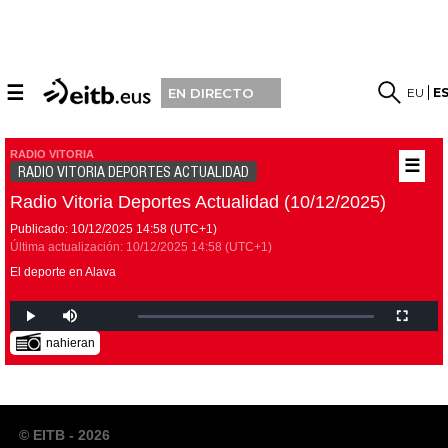
☰
EU
E
EN DIRECTO
RADIO VITORIA
☰
RADIO VITORIA DEPORTES ACTUALIDAD
Radio Vitoria Deportes Actualidad (10/12/2025)
Publicado:
10/12/2025
14:58
(UTC+1)
Última actualización:
10/12/2025
14:58
(UTC+1)
El deporte en Alava
nahieran
© EITB - 2026