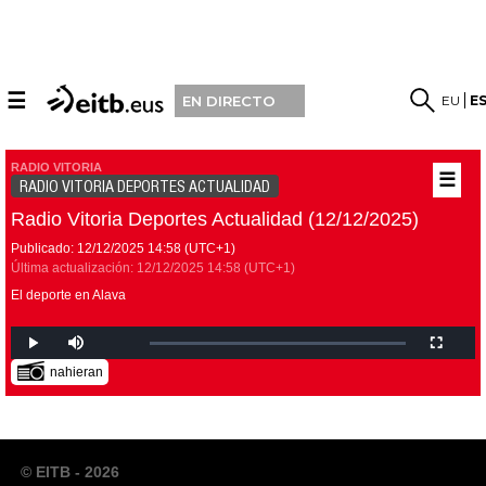
☰
EU
E
EN DIRECTO
RADIO VITORIA
☰
RADIO VITORIA DEPORTES ACTUALIDAD
Radio Vitoria Deportes Actualidad (12/12/2025)
Publicado:
12/12/2025
14:58
(UTC+1)
Última actualización:
12/12/2025
14:58
(UTC+1)
El deporte en Alava
nahieran
© EITB - 2026