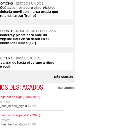
OTICIAS
ESTADOS UNIDOS
Qué sabemos sobre el servicio de
elefonía móvil con marca propia que
retende lanzar Trump?
DEPORTE
MUNDIAL DE CLUBES 2025
onterrey planta cara ante un
xigente Inter en su debut en el
undial de Clubes (1-1)
CULTURA
19-21 DE JUNIO
vanzando hacia el verano a ritmo
e rock
Más noticias
IOS DESTACADOS
Más audios
 has hecho algo (04/01/2026)
/01/2026
t_has_hecho_algo-#
52:39
 has hecho algo (28/12/2025)
/12/2025
t_has_hecho_algo-#
55:09