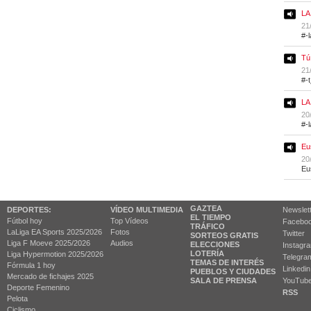
LA
21
#-
Tú
21
#-
LA
20
#-
Eu
20
Eu
GAZTEA
DEPORTES:
VÍDEO MULTIMEDIA
Newslet
EL TIEMPO
Fútbol hoy
Top Vídeos
Facebo
TRÁFICO
LaLiga EA Sports 2025/2026
Fotos
Twitter
SORTEOS GRATIS
Liga F Moeve 2025/2026
Audios
ELECCIONES
Instagr
LOTERÍA
Liga Hypermotion 2025/2026
Telegra
TEMAS DE INTERÉS
Fórmula 1 hoy
Linkedin
PUEBLOS Y CIUDADES
Mercado de fichajes 2025
SALA DE PRENSA
YouTub
Deporte Femenino
RSS
Pelota
Ciclismo