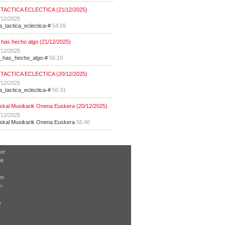
 TACTICA ECLECTICA (21/12/2025)
/12/2025
la_tactica_eclectica-#
54:59
 has hecho algo (21/12/2025)
/12/2025
t_has_hecho_algo-#
56:19
 TACTICA ECLECTICA (20/12/2025)
/12/2025
la_tactica_eclectica-#
56:31
skal Musikarik Onena Euskera (20/12/2025)
/12/2025
skal Musikarik Onena Euskera
55:40
ter
ok
am
m
e