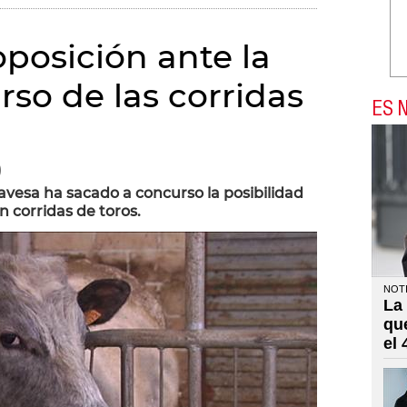
 oposición ante la
rso de las corridas
ES N
)
avesa ha sacado a concurso la posibilidad
n corridas de toros.
NOTI
La
qu
el