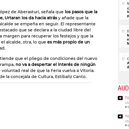
N
¿
López de Aberasturi, señala que
los pasos que la
t
p
, Urtaran los da hacia atrás
y añade que la
alcalde se empeña en seguir. El representante
tacado que se declara a la ciudad libre del
ja margen para recuperar los festejos y que la
M
e
el alcalde, otra, lo que
es más propio de un
M
ad.
entiende que el pliego de condiciones del nuevo
A
 trampa,
no va a despertar el interés de ningún
d
voluntad real de que la Feria vuelva a Vitoria.
e la concejala de Cultura, Estíbaliz Canto.
AUD
Tú
04
#-
Tú
28
#-