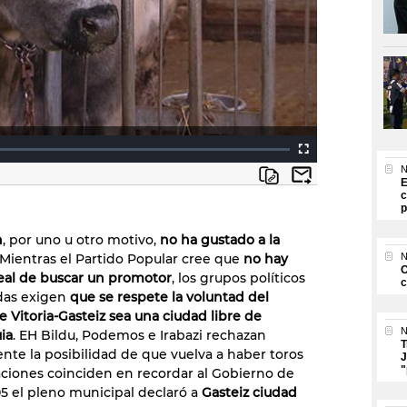
N
E
c
p
n
, por uno u otro motivo,
no ha gustado a la
 Mientras el Partido Popular cree que
no hay
N
O
eal de buscar un promotor
, los grupos políticos
c
das exigen
que se respete la voluntad del
 Vitoria-Gasteiz sea una ciudad libre de
N
ia
. EH Bildu, Podemos e Irabazi rechazan
T
te la posibilidad de que vuelva a haber toros
J
"
rmaciones coinciden en recordar al Gobierno de
 el pleno municipal declaró a
Gasteiz ciudad