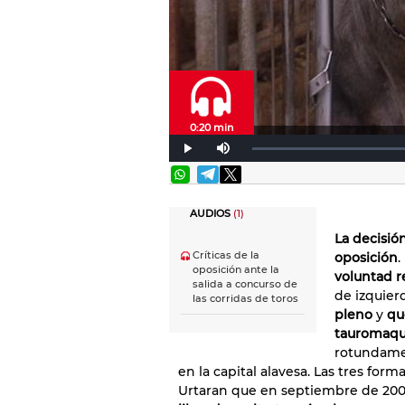
0:20 min
AUDIOS
(1)
La decisió
Críticas de la
oposición
.
oposición ante la
voluntad r
salida a concurso de
de izquier
las corridas de toros
pleno
y
que
tauromaqu
rotundamen
en la capital alavesa. Las tres fo
Urtaran que en septiembre de 2005