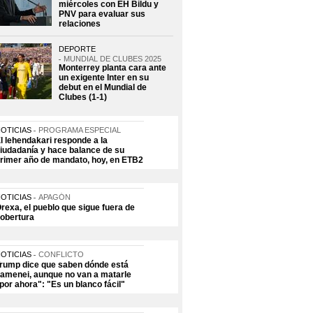
miércoles con EH Bildu y
PNV para evaluar sus
relaciones
DEPORTE
MUNDIAL DE CLUBES 2025
Monterrey planta cara ante
un exigente Inter en su
debut en el Mundial de
Clubes (1-1)
OTICIAS
PROGRAMA ESPECIAL
l lehendakari responde a la
iudadanía y hace balance de su
rimer año de mandato, hoy, en ETB2
OTICIAS
APAGÓN
rexa, el pueblo que sigue fuera de
obertura
OTICIAS
CONFLICTO
rump dice que saben dónde está
amenei, aunque no van a matarle
por ahora": "Es un blanco fácil"