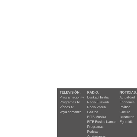
TELEVISIÓN:
RADIO:
NOTICIAS:
Programación tv
Euskadi Irratia
Actualidad
Programas tv
Radio Euskadi
Economía
Vídeos tv
Radio Vitoria
Política
Vaya semanita
Gaztea
Cultura
EITB Musika
Ikusmiran
EiTB Euskal Kantak
Eguraldia
Programas
Podcast
Artxipelagoa