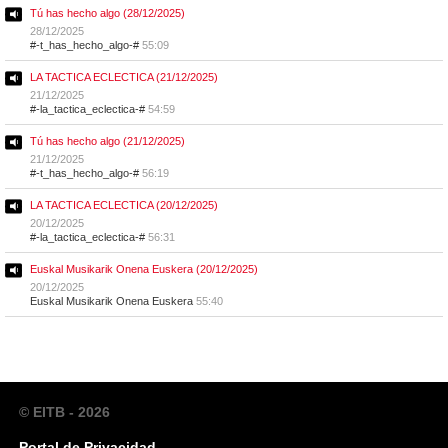
Tú has hecho algo (28/12/2025)
28/12/2025
#-t_has_hecho_algo-#
55:09
LA TACTICA ECLECTICA (21/12/2025)
21/12/2025
#-la_tactica_eclectica-#
54:59
Tú has hecho algo (21/12/2025)
21/12/2025
#-t_has_hecho_algo-#
56:19
LA TACTICA ECLECTICA (20/12/2025)
20/12/2025
#-la_tactica_eclectica-#
56:31
Euskal Musikarik Onena Euskera (20/12/2025)
20/12/2025
Euskal Musikarik Onena Euskera
55:40
© EITB - 2026
Portal de Privacidad