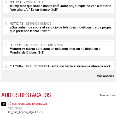
NOTICIAS
CONFLICTO
Trump dice que saben dónde está Jamenei, aunque no van a matarle
"por ahora": "Es un blanco fácil"
NOTICIAS
ESTADOS UNIDOS
¿Qué sabemos sobre el servicio de telefonía móvil con marca propia
que pretende lanzar Trump?
DEPORTE
MUNDIAL DE CLUBES 2025
Monterrey planta cara ante un exigente Inter en su debut en el
Mundial de Clubes (1-1)
Avanzando hacia el verano a ritmo de rock
CULTURA
19-21 DE JUNIO
Más noticias
AUDIOS DESTACADOS
Más audios
Tú has hecho algo (04/01/2026)
04/01/2026
#-t_has_hecho_algo-#
52:39