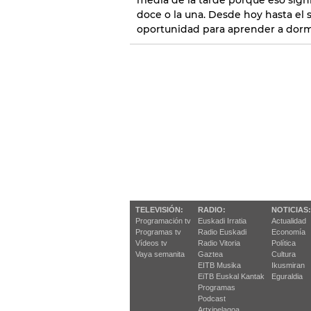
media de la tarde porque eso signif
doce o la una. Desde hoy hasta el
oportunidad para aprender a dorm
TELEVISIÓN:
RADIO:
NOTICIAS:
Programación tv
Euskadi Irratia
Actualidad
Programas tv
Radio Euskadi
Economía
Vídeos tv
Radio Vitoria
Política
Vaya semanita
Gaztea
Cultura
EITB Musika
Ikusmiran
EiTB Euskal Kantak
Eguraldia
Programas
Podcast
Artxipelagoa