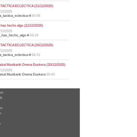
 TACTICA ECLECTICA (21/12/2025)
/12/2025
la_tactica_eclectica-#
54:59
 has hecho algo (21/12/2025)
/12/2025
t_has_hecho_algo-#
56:19
 TACTICA ECLECTICA (20/12/2025)
/12/2025
la_tactica_eclectica-#
56:31
skal Musikarik Onena Euskera (20/12/2025)
/12/2025
skal Musikarik Onena Euskera
55:40
ter
ok
am
m
e