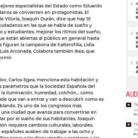
N
mejores especialistas del Estado como Eduardo
¿
adanos se convierten en protagonistas. El
t
p
 Vitoria, Joaquín Durán, dice que hay 10
ciudadanos en las que se habla de sueño y
o y estudiantes, mejorar los ritmos del sueño,
ue están abiertas al público en general hasta
M
e
s figuran la campeona de halterofilia, Lidia
M
 Luis Arconada. Colabora también Ikea, que
ormir.
A
d
dor, Carlos Egea, menciona esta habitación y
s parámetros que la Sociedad Española del
la iluminación, humedad, colchón... como
AUD
ade que van a entrar y van a descubrir como es
Tú
blando. Es uno de los congresos más
04
, una ciudad que avanza para convertirse en
#-
elar por el sueño de sus habitantes. Joaquín
ón requiere cambios culturales, laborales,
Tú
28
s españoles acaben de trabajar a las ocho y
#-