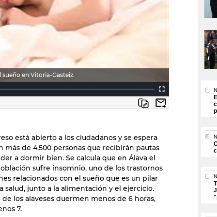
 sueño en Vitoria-Gasteiz.
N
E
c
p
eso está abierto a los ciudadanos y se espera
N
O
 más de 4.500 personas que recibirán pautas
c
der a dormir bien. Se calcula que en Álava el
población sufre insomnio, uno de los trastornos
N
s relacionados con el sueño que es un pilar
T
 salud, junto a la alimentación y el ejercicio.
J
"
% de los alaveses duermen menos de 6 horas,
nos 7.