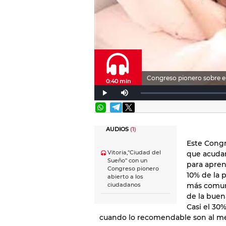
Congreso pionero sobre el
0:40 min
AUDIOS
(1)
Este Congr
Vitoria,"Ciudad del
que acudan
Sueño" con un
para apren
Congreso pionero
10% de la 
abierto a los
más comune
ciudadanos
de la buena
Casi el 30
cuando lo recomendable son al me