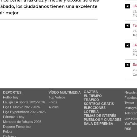
ica cenar a las diez y media y acostarse a las
 sábado, los ciudadanos tienen una excelente
LA
21
ir mejor.
#-
Tú
21
#-
LA
20
#-
Eu
20
Eu
GAZTEA
DEPORTES:
VÍDEO MULTIMEDIA
Newslet
EL TIEMPO
Fútbol hoy
Top Vídeos
Facebo
TRÁFICO
LaLiga EA Sports 2025/2026
Fotos
Twitter
SORTEOS GRATIS
Liga F Moeve 2025/2026
Audios
ELECCIONES
Instagr
LOTERÍA
Liga Hypermotion 2025/2026
Telegra
TEMAS DE INTERÉS
Fórmula 1 hoy
Linkedin
PUEBLOS Y CIUDADES
Mercado de fichajes 2025
SALA DE PRENSA
YouTub
Deporte Femenino
RSS
Pelota
Ciclismo