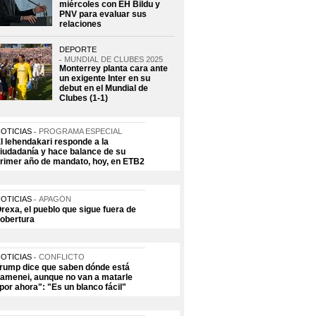
miércoles con EH Bildu y
PNV para evaluar sus
relaciones
DEPORTE
MUNDIAL DE CLUBES 2025
Monterrey planta cara ante
un exigente Inter en su
debut en el Mundial de
Clubes (1-1)
OTICIAS
PROGRAMA ESPECIAL
l lehendakari responde a la
iudadanía y hace balance de su
rimer año de mandato, hoy, en ETB2
OTICIAS
APAGÓN
rexa, el pueblo que sigue fuera de
obertura
OTICIAS
CONFLICTO
rump dice que saben dónde está
amenei, aunque no van a matarle
por ahora": "Es un blanco fácil"