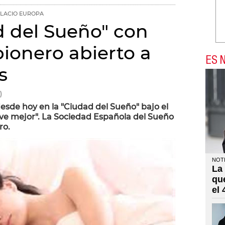
ALACIO EUROPA
d del Sueño" con
ionero abierto a
ES N
s
)
desde hoy en la "Ciudad del Sueño" bajo el
ive mejor". La Sociedad Española del Sueño
ro.
NOTI
La
qu
el