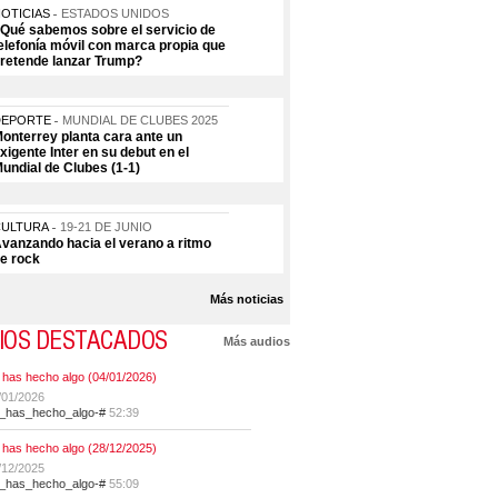
OTICIAS
ESTADOS UNIDOS
Qué sabemos sobre el servicio de
elefonía móvil con marca propia que
retende lanzar Trump?
DEPORTE
MUNDIAL DE CLUBES 2025
onterrey planta cara ante un
xigente Inter en su debut en el
undial de Clubes (1-1)
CULTURA
19-21 DE JUNIO
vanzando hacia el verano a ritmo
e rock
Más noticias
IOS DESTACADOS
Más audios
 has hecho algo (04/01/2026)
/01/2026
t_has_hecho_algo-#
52:39
 has hecho algo (28/12/2025)
/12/2025
t_has_hecho_algo-#
55:09