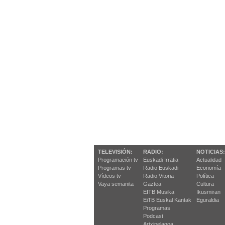
TELEVISIÓN:
RADIO:
NOTICIAS:
Programación tv
Euskadi Irratia
Actualidad
Programas tv
Radio Euskadi
Economía
Vídeos tv
Radio Vitoria
Política
Vaya semanita
Gaztea
Cultura
EITB Musika
Ikusmiran
EiTB Euskal Kantak
Eguraldia
Programas
Podcast
Artxipelagoa