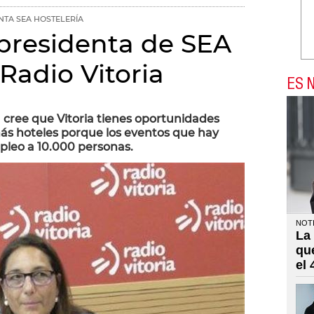
NTA SEA HOSTELERÍA
 presidenta de SEA
 Radio Vitoria
ES N
 cree que Vitoria tienes oportunidades
ás hoteles porque los eventos que hay
mpleo a 10.000 personas.
NOTI
La
qu
el