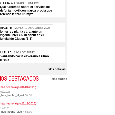
OTICIAS
ESTADOS UNIDOS
Qué sabemos sobre el servicio de
elefonía móvil con marca propia que
retende lanzar Trump?
DEPORTE
MUNDIAL DE CLUBES 2025
onterrey planta cara ante un
xigente Inter en su debut en el
undial de Clubes (1-1)
CULTURA
19-21 DE JUNIO
vanzando hacia el verano a ritmo
e rock
Más noticias
IOS DESTACADOS
Más audios
 has hecho algo (04/01/2026)
/01/2026
t_has_hecho_algo-#
52:39
 has hecho algo (28/12/2025)
/12/2025
t_has_hecho_algo-#
55:09