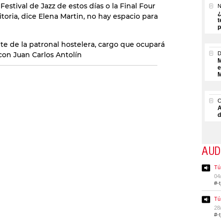
estival de Jazz de estos días o la Final Four
N
¿
toria, dice Elena Martin, no hay espacio para
t
p
nte de la patronal hostelera, cargo que ocupará
con Juan Carlos Antolín
M
e
M
A
d
AUD
Tú
04
#-
Tú
28
#-