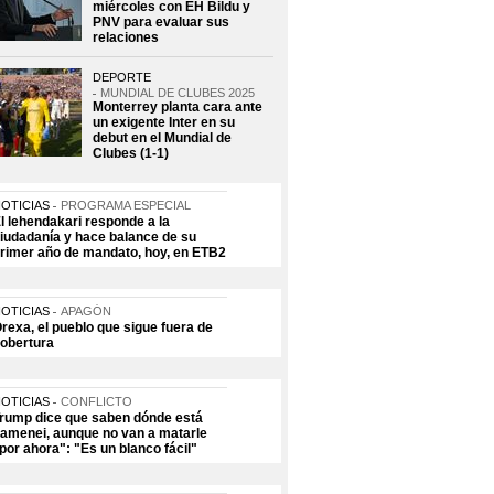
miércoles con EH Bildu y
PNV para evaluar sus
relaciones
DEPORTE
MUNDIAL DE CLUBES 2025
Monterrey planta cara ante
un exigente Inter en su
debut en el Mundial de
Clubes (1-1)
OTICIAS
PROGRAMA ESPECIAL
l lehendakari responde a la
iudadanía y hace balance de su
rimer año de mandato, hoy, en ETB2
OTICIAS
APAGÓN
rexa, el pueblo que sigue fuera de
obertura
OTICIAS
CONFLICTO
rump dice que saben dónde está
amenei, aunque no van a matarle
por ahora": "Es un blanco fácil"