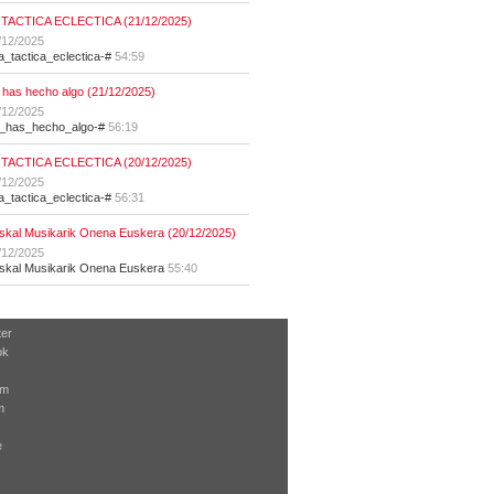
 TACTICA ECLECTICA (21/12/2025)
/12/2025
la_tactica_eclectica-#
54:59
 has hecho algo (21/12/2025)
/12/2025
t_has_hecho_algo-#
56:19
 TACTICA ECLECTICA (20/12/2025)
/12/2025
la_tactica_eclectica-#
56:31
skal Musikarik Onena Euskera (20/12/2025)
/12/2025
skal Musikarik Onena Euskera
55:40
ter
ok
am
m
e