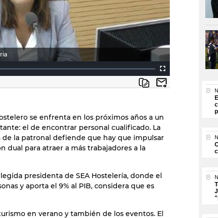
ria
N
E
c
p
hostelero se enfrenta en los próximos años a un
tante: el de encontrar personal cualificado. La
 de la patronal defiende que hay que impulsar
N
O
ón dual para atraer a más trabajadores a la
c
elegida presidenta de SEA Hostelería, donde el
N
T
sonas y aporta el 9% al PIB, considera que es
J
"
 turismo en verano y también de los eventos. El