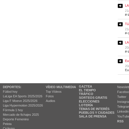
LA
21
#-
Tú
21
#-
LA
20
#-
Eu
20
Eu
GAZTEA
DEPORTES:
VÍDEO MULTIMEDIA
Newslet
EL TIEMPO
Fútbol hoy
Top Vídeos
Facebo
TRÁFICO
LaLiga EA Sports 2025/2026
Fotos
Twitter
SORTEOS GRATIS
Liga F Moeve 2025/2026
Audios
ELECCIONES
Instagr
LOTERÍA
Liga Hypermotion 2025/2026
Telegra
TEMAS DE INTERÉS
Fórmula 1 hoy
Linkedin
PUEBLOS Y CIUDADES
Mercado de fichajes 2025
SALA DE PRENSA
YouTub
Deporte Femenino
RSS
Pelota
Ciclismo