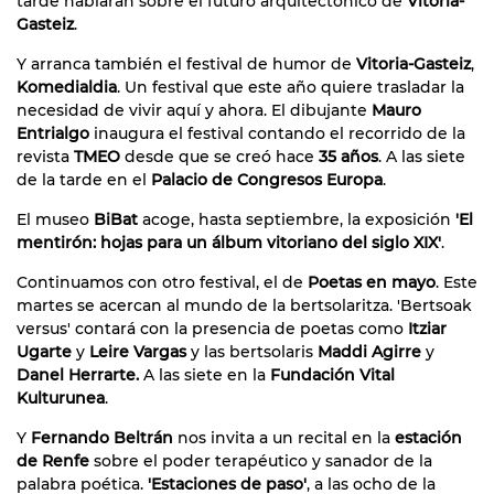
tarde hablarán sobre el futuro arquitectónico de
Vitoria-
Gasteiz
.
Y arranca también el festival de humor de
Vitoria-Gasteiz
,
Komedialdia
. Un festival que este año quiere trasladar la
necesidad de vivir aquí y ahora. El dibujante
Mauro
Entrialgo
inaugura el festival contando el recorrido de la
revista
TMEO
desde que se creó hace
35 años
. A las siete
de la tarde en el
Palacio de Congresos Europa
.
El museo
BiBat
acoge, hasta septiembre, la exposición
'El
mentirón: hojas para un álbum vitoriano del siglo XIX'
.
Continuamos con otro festival, el de
Poetas en mayo
. Este
martes se acercan al mundo de la bertsolaritza. 'Bertsoak
versus' contará con la presencia de poetas como
Itziar
Ugarte
y
Leire Vargas
y las bertsolaris
Maddi Agirre
y
Danel Herrarte.
A las siete en la
Fundación Vital
Kulturunea
.
Y
Fernando Beltrán
nos invita a un recital en la
estación
de Renfe
sobre el poder terapéutico y sanador de la
palabra poética.
'Estaciones de paso'
, a las ocho de la