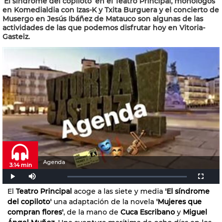
‘El síndrome del copiloto’ en el Teatro Principal, monólogos
en Komedialdia con Izas-K y Txita Burguera y el concierto de
Musergo en Jesús Ibáñez de Matauco son algunas de las
actividades de las que podemos disfrutar hoy en Vitoria-
Gasteiz.
Agenda
3:14 min
El
Teatro Principal
acoge a las siete y media
'El síndrome
del copiloto'
una adaptación de la novela
'Mujeres que
compran flores'
, de la mano de
Cuca Escribano
y
Miguel