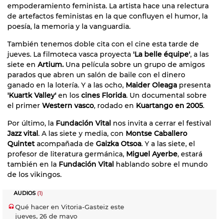
empoderamiento feminista. La artista hace una relectura
de artefactos feministas en la que confluyen el humor, la
poesía, la memoria y la vanguardia.
También tenemos doble cita con el cine esta tarde de
jueves. La filmoteca vasca proyecta
'La belle équipe'
, a las
siete en
Artium.
Una película sobre un grupo de amigos
parados que abren un salón de baile con el dinero
ganado en la lotería. Y a las ocho,
Maider Oleaga
presenta
'Kuartk Valley'
en los
cines Florida
. Un documental sobre
el primer
Western vasco
, rodado en
Kuartango en 2005
.
Por último, la
Fundación Vital
nos invita a cerrar el festival
Jazz vital
. A las siete y media, con
Montse Caballero
Quintet
acompañada de
Gaizka Otsoa
. Y a las siete, el
profesor de literatura germánica,
Miguel Ayerbe
, estará
también en la
Fundación Vital
hablando sobre el mundo
de los vikingos.
AUDIOS
(1)
Qué hacer en Vitoria-Gasteiz este
jueves, 26 de mayo