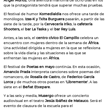
Ángel Muñoz
. Una aventura marítima de ocho días en los
que la protagonista tendrá que superar muchas pruebas.
El festival de humor
Komedialdia
nos ofrece una tarde de
monólogos.
Izas-K y Txita Burguera
pasarán, a partir de las
siete de la tarde, por la
Cervecería Iriko
, la
cafetería
Shooters,
el
bar
La Taska
y el
bar Rey Luis
.
Antes, a las seis, el
centro cívico El Campillo
celebra un
encuentro con mujeres dentro de la semana de
África
.
Una actividad dirigida a mujeres en la que se reflexiona
sobre la vida diaria y las situaciones a las que se
enfrentan las mujeres en
África
.
El festival de
Poetas en mayo
continúa. En esta ocasión,
Amancio Prada
interpreta canciones sobre poemas del
romancero, de
Rosalía de Castro
, de
Federico García
Lorca
y de muchos otros poetas en
'Libremente'
. A las
siete en el
Beñat Etxepare
.
Y a las seis y media,
Musergo
ofrece un concierto
audiovisual en el teatro
Jesús Ibáñez de Matauco
. Será el
evento de clausura de la escuela para el