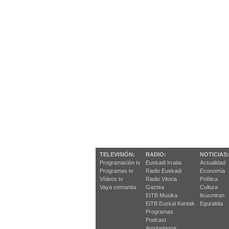
TELEVISIÓN:
RADIO:
NOTICIAS:
Programación tv
Euskadi Irratia
Actualidad
Programas tv
Radio Euskadi
Economía
Vídeos tv
Radio Vitoria
Política
Vaya semanita
Gaztea
Cultura
EITB Musika
Ikusmiran
EiTB Euskal Kantak
Eguraldia
Programas
Podcast
Artxipelagoa