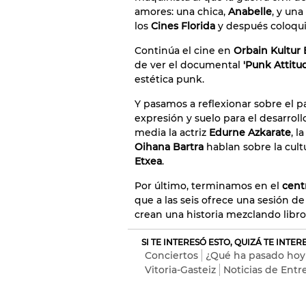
amores: una chica,
Anabelle
, y un
los
Cines Florida
y después coloqu
Continúa el cine en
Orbain Kultur 
de ver el documental
'Punk Attitu
estética punk.
Y pasamos a reflexionar sobre el p
expresión y suelo para el desarroll
media la actriz
Edurne Azkarate
, l
Oihana Bartra
hablan sobre la cul
Etxea
.
Por último, terminamos en el
centr
que a las seis ofrece una sesión d
crean una historia mezclando libro
SI TE INTERESÓ ESTO, QUIZÁ TE INTE
Conciertos
¿Qué ha pasado hoy
Vitoria-Gasteiz
Noticias de Ent