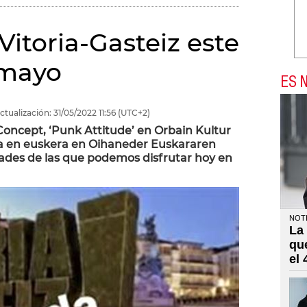
itoria-Gasteiz este
 mayo
ES N
ctualización:
31/05/2022
11:56
(UTC+2)
ncept, ‘Punk Attitude’ en Orbain Kultur
ura en euskera en Oihaneder Euskararen
dades de las que podemos disfrutar hoy en
NOTI
La
qu
el