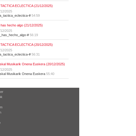
 TACTICA ECLECTICA (21/12/2025)
/12/2025
la_tactica_eclectica-#
54:59
 has hecho algo (21/12/2025)
/12/2025
t_has_hecho_algo-#
56:19
 TACTICA ECLECTICA (20/12/2025)
/12/2025
la_tactica_eclectica-#
56:31
skal Musikarik Onena Euskera (20/12/2025)
/12/2025
skal Musikarik Onena Euskera
55:40
ter
ok
am
m
e