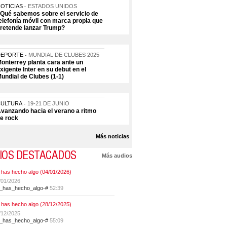
OTICIAS
ESTADOS UNIDOS
Qué sabemos sobre el servicio de
elefonía móvil con marca propia que
retende lanzar Trump?
DEPORTE
MUNDIAL DE CLUBES 2025
onterrey planta cara ante un
xigente Inter en su debut en el
undial de Clubes (1-1)
CULTURA
19-21 DE JUNIO
vanzando hacia el verano a ritmo
e rock
Más noticias
IOS DESTACADOS
Más audios
 has hecho algo (04/01/2026)
/01/2026
t_has_hecho_algo-#
52:39
 has hecho algo (28/12/2025)
/12/2025
t_has_hecho_algo-#
55:09