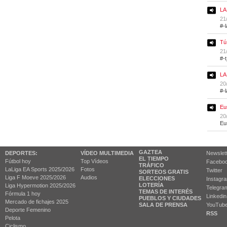
LA
21
#-
Tú
21
#-
LA
20
#-
Eu
20
Eu
GAZTEA
DEPORTES:
VÍDEO MULTIMEDIA
Newslet
EL TIEMPO
Fútbol hoy
Top Vídeos
Facebo
TRÁFICO
LaLiga EA Sports 2025/2026
Fotos
Twitter
SORTEOS GRATIS
Liga F Moeve 2025/2026
Audios
ELECCIONES
Instagr
LOTERÍA
Liga Hypermotion 2025/2026
Telegra
TEMAS DE INTERÉS
Fórmula 1 hoy
Linkedin
PUEBLOS Y CIUDADES
Mercado de fichajes 2025
SALA DE PRENSA
YouTub
Deporte Femenino
RSS
Pelota
Ciclismo