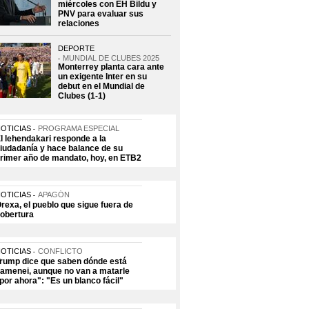
miércoles con EH Bildu y
PNV para evaluar sus
relaciones
DEPORTE
MUNDIAL DE CLUBES 2025
Monterrey planta cara ante
un exigente Inter en su
debut en el Mundial de
Clubes (1-1)
OTICIAS
PROGRAMA ESPECIAL
l lehendakari responde a la
iudadanía y hace balance de su
rimer año de mandato, hoy, en ETB2
OTICIAS
APAGÓN
rexa, el pueblo que sigue fuera de
obertura
OTICIAS
CONFLICTO
rump dice que saben dónde está
amenei, aunque no van a matarle
por ahora": "Es un blanco fácil"