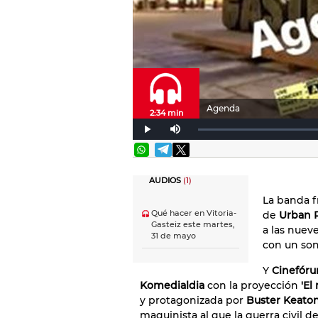
Agenda
2:34 min
AUDIOS
(1)
La banda 
Qué hacer en Vitoria-
de
Urban 
Gasteiz este martes,
a las nuev
31 de mayo
con un soni
Y
Cinefóru
Komedialdia
con la proyección
'El
y protagonizada por
Buster Keato
maquinista al que la guerra civil d