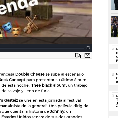
N
E
c
p
francesa
Double Cheese
se sube al escenario
N
O
Rock Concept
para presentar su último álbum
c
e de esta noche.
'Thee black album'
, un trabajo
do salvaje y lleno de furia.
N
m Gasteiz
se une en esta jornada al festival
T
J
 maquinista de la general'
. Una película dirigida
"
n
que cuenta la historia de
Johnny
, un
e
Estados Unidos
separa de sus dos grandes