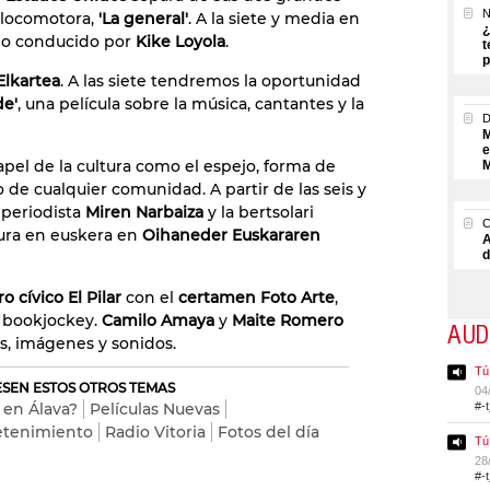
N
a locomotora,
'La general'
. A la siete y media en
¿
io conducido por
Kike Loyola
.
t
p
Elkartea
. A las siete tendremos la oportunidad
de'
, una película sobre la música, cantantes y la
M
e
apel de la cultura como el espejo, forma de
M
o de cualquier comunidad. A partir de las seis y
a periodista
Miren Narbaiza
y la bertsolari
tura en euskera en
Oihaneder Euskararen
A
d
o cívico El Pilar
con el
certamen Foto Arte
,
e bookjockey.
Camilo Amaya
y
Maite Romero
AUD
s, imágenes y sonidos.
Tú
RESEN ESTOS OTROS TEMAS
04
 en Álava?
Películas Nuevas
#-
retenimiento
Radio Vitoria
Fotos del día
Tú
28
#-