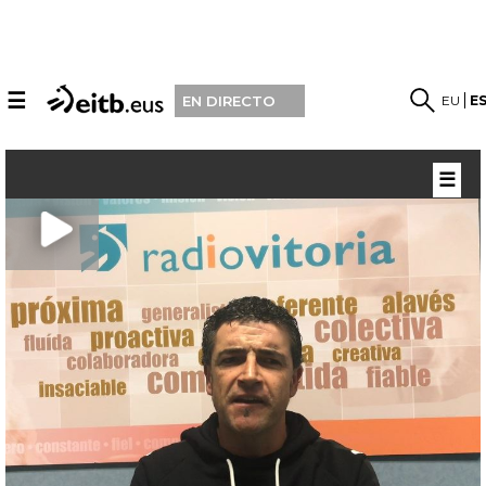
☰
EU
E
EN DIRECTO
☰